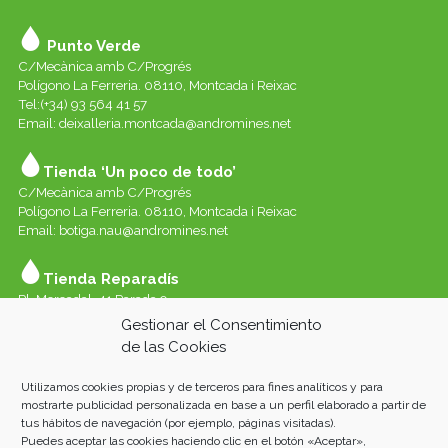
Punto Verde
C/Mecànica amb C/Progrés
Polígono La Ferreria. 08110, Montcada i Reixac
Tel:(+34) 93 564 41 57
Email: deixalleria.montcada@andromines.net
Tienda ‘Un poco de todo’
C/Mecànica amb C/Progrés
Polígono La Ferreria. 08110, Montcada i Reixac
Email: botiga.nau@andromines.net
Tienda Reparadís
Pl. Mercadal, 41 Parada 9
Galerías del Mercado de Sant Andreu. 08030 Barcelona
Gestionar el Consentimiento
Whatssap 639-520-060
de las Cookies
Email:
reparadis@andromines.net
Utilizamos cookies propias y de terceros para fines analíticos y para
Tienda Un Poco de todo Sant Andreu
mostrarte publicidad personalizada en base a un perfil elaborado a partir de
tus hábitos de navegación (por ejemplo, páginas visitadas).
Pl. Mercadal, 41 Parada 8
Puedes aceptar las cookies haciendo clic en el botón «Aceptar»,
Galeries del Mercat de Sant Andreu. 08030 Barcelona