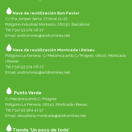
Nave de reutilización Bon Pastor
C/ Fra Juníper Serra, 77 local 21-22
Polígono industrial Montsolís. 08030, Barcelona
Tel:(+34) 93 274 06 27
Email:
andromines@andromines.net
Nave de reutilización Montcada i Reixac
Polígono La Ferreria. C/Mecànica amb C/Progrés. 08110, Montcada
i Reixac
Tel:(+34) 93 274 06 27
Email:
andromines@andromines.net
Punto Verde
C/Mecànica amb C/Progrés
Polígono La Ferreria. 08110, Montcada i Reixac
Tel:(+34) 93 564 41 57
Email: deixalleria.montcada@andromines.net
Tienda ‘Un poco de todo’