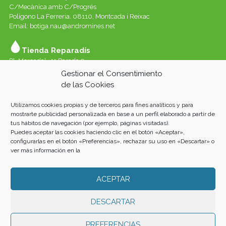
C/Mecànica amb C/Progrés
Polígono La Ferreria. 08110, Montcada i Reixac
Email: botiga.nau@andromines.net
Tienda Reparadís
Pl. Mercadal, 41 Parada 9
Galerías del Mercado de Sant Andreu. 08030 Barcelona
Gestionar el Consentimiento
Whatssap 639-520-060
de las Cookies
Email:
reparadis@andromines.net
Utilizamos cookies propias y de terceros para fines analíticos y para
Tienda Un Poco de todo Sant Andreu
mostrarte publicidad personalizada en base a un perfil elaborado a partir de
tus hábitos de navegación (por ejemplo, páginas visitadas).
Pl. Mercadal, 41 Parada 8
Puedes aceptar las cookies haciendo clic en el botón «Aceptar»,
Galeries del Mercat de Sant Andreu. 08030 Barcelona
configurarlas en el botón «Preferencias», rechazar su uso en «Descartar» o
ver más información en la
ACEPTAR
Andròmines 2021 |
AVISO LEGAL
|
POLÍTICA DE PRIVACIDAD
|
COOKIES
| Fotos: Albert San Andrés i Oriol L. Rubio. Home: Luis
Álvarez Marra.
DESCARTAR
PREFERENCIAS