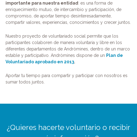
importante para nuestra entidad
: es una forma de
enriquecimiento mutuo, de intercambio y participación, de
compromiso, de aportar tiempo desinteresadamente,
compartir valores, experiencias, conocimientos y crecer juntos.
Nuestro proyecto de voluntariado social permite que los
participantes colaboren de manera voluntaria y libre en los
diferentes departamentos de Andròmines, dentro de un marco
estable y participativo. Andròmines dispone de un
Plan de
Voluntariado aprobado en 2013
.
Aportar tu tiempo para compartir y participar con nosotros es
sumar todos juntos.
¿Quieres hacerte voluntario o recibir