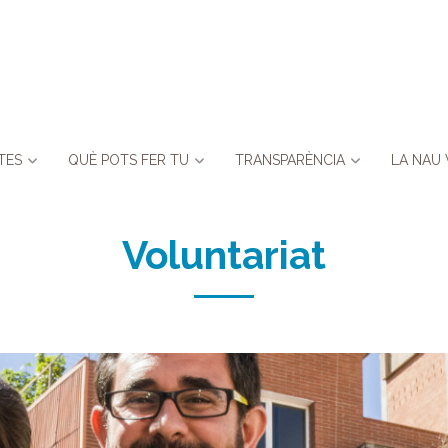
TES
QUÈ POTS FER TU
TRANSPARÈNCIA
LA NAU 
Voluntariat