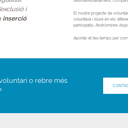
desinteressadament, compartir
exclusió i
El nostre projecte de voluntar
a
inserció
voluntària i lliure en els dif
participatiu. Andròmines dis
Aportar el teu temps per comp
 voluntari o rebre més
CONTAC
?