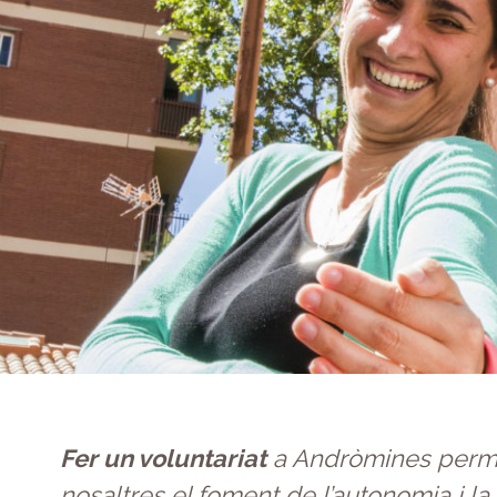
Fer un voluntariat
a Andròmines perm
nosaltres el foment de l’autonomia i la 