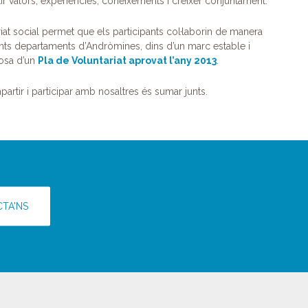
 valors, experiències, coneixements i créixer conjuntament.
iat social permet que els participants col·laborin de manera
erents departaments d’Andròmines, dins d’un marc estable i
posa d’un
Pla de Voluntariat aprovat l’any 2013
.
artir i participar amb nosaltres és sumar junts.
TA'NS