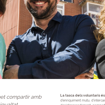
La tasca dels voluntaris é
et compartir amb
d’enriquiment mutu, d’interca
igualtat