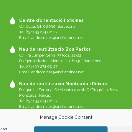
Centre d’orientació i oficines
C/ Cuba, 24. 08030, Barcelona
Tel:(+34) 93 274 06 27
Email:
andromines@andromines.net
Nau de reutilització Bon Pastor
C/ Fra Juníper Serra, 77 local 21-22
Polígon industrial Montsolís. 08030, Barcelona
Tel:(+34) 93 274 06 27
Email:
andromines@andromines.net
Nau de reutilització Montcada i Reixac
Polígon La Ferreria. C/Mecànica amb C/Progrés. 08110,
Montcada i Reixac
Tel:(+34) 93 274 06 27
Email:
andromines@andromines.net
Manage Cookie Consent
citat