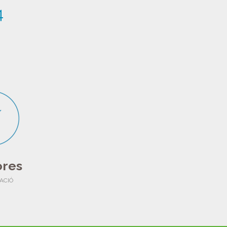
4
ores
ACIÓ