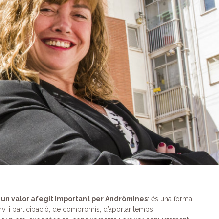
s un valor afegit important per Andròmines
: és una forma
nvi i participació, de compromís, d’aportar temps