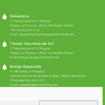
Deixalleria
C/Mecànica amb C/Progrés
Polígon La Ferreria. 08110, Montcada i Reixac
Tel:(+34) 93 564 41 57
Email: deixalleria.montcada@andromines.net
Tienda ‘Una mica de tot’
C/Mecànica amb C/Progrés
Polígon La Ferreria. 08110, Montcada i Reixac
Email: botiga.nau@andromines.net
Botiga Reparadís
Pl. Mercadal, 41 Parada 9
Galeries del Mercat de Sant Andreu. 08030 Barcelona
Whatssap 639-520-060
Email:
reparadis@andromines.net
Botiga Una Mica de tot Sant Andreu
Pl. Mercadal, 41 Parada 8
Galeries del Mercat de Sant Andreu. 08030 Barcelona