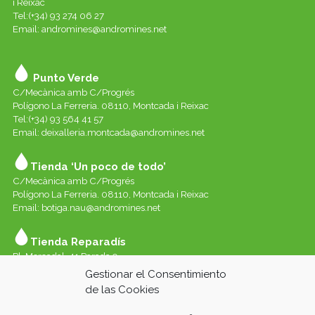
i Reixac
Tel:(+34) 93 274 06 27
Email:
andromines@andromines.net
Punto Verde
C/Mecànica amb C/Progrés
Polígono La Ferreria. 08110, Montcada i Reixac
Tel:(+34) 93 564 41 57
Email: deixalleria.montcada@andromines.net
Tienda ‘Un poco de todo’
C/Mecànica amb C/Progrés
Polígono La Ferreria. 08110, Montcada i Reixac
Email: botiga.nau@andromines.net
Tienda Reparadís
Pl. Mercadal, 41 Parada 9
Galerías del Mercado de Sant Andreu. 08030 Barcelona
Gestionar el Consentimiento
Whatssap 639-520-060
de las Cookies
Email:
reparadis@andromines.net