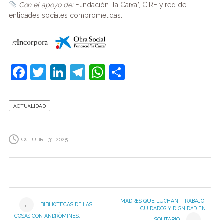
Con el apoyo de:
Fundación “la Caixa”, CIRE y red de
entidades sociales comprometidas.
F
T
Li
T
W
C
a
w
n
el
h
o
c
itt
k
e
at
m
ACTUALIDAD
e
er
e
gr
s
p
b
dI
a
A
ar
OCTUBRE 31, 2025
o
n
m
p
tir
o
p
k
Post
MADRES QUE LUCHAN: TRABAJO,
BIBLIOTECAS DE LAS
←
CUIDADOS Y DIGNIDAD EN
COSAS CON ANDRÒMINES:
SOLITARIO
→