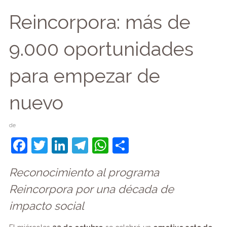
Reincorpora: más de
9.000 oportunidades
para empezar de
nuevo
de
F
T
Li
T
W
C
a
w
n
el
h
o
Reconocimiento al programa
c
itt
k
e
at
m
Reincorpora por una década de
e
er
e
gr
s
p
impacto social
b
dI
a
A
ar
o
n
m
p
tir