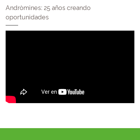
Andròmines: 25 años creando
oportunidades