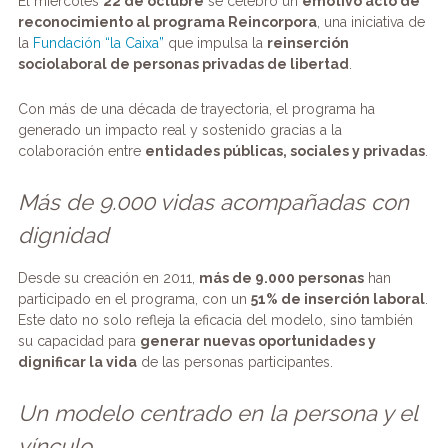
El miércoles
22 de octubre
se celebró un
emotivo acto de
o
p
reconocimiento al programa Reincorpora
, una iniciativa de
la
Fundación “la Caixa”
que impulsa la
reinserción
k
sociolaboral de personas privadas de libertad
.
Con más de una década de trayectoria, el programa ha
generado un impacto real y sostenido gracias a la
colaboración entre
entidades públicas, sociales y privadas
.
Más de 9.000 vidas acompañadas con
dignidad
Desde su creación en 2011,
más de 9.000 personas
han
participado en el programa, con un
51% de inserción laboral
.
Este dato no solo refleja la eficacia del modelo, sino también
su capacidad para
generar nuevas oportunidades y
dignificar la vida
de las personas participantes.
Un modelo centrado en la persona y el
vínculo