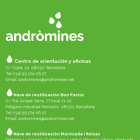
Centro de orientación y oficinas
C/ Cuba, 24. 08030, Barcelona
Tel:(+34) 93 274 06 27
Email:
andromines@andromines.net
Nave de reutilización Bon Pastor
C/ Fra Juníper Serra, 77 local 21-22
Polígono industrial Montsolís. 08030, Barcelona
Tel:(+34) 93 274 06 27
Email:
andromines@andromines.net
Nave de reutilización Montcada i Reixac
Polígono La Ferreria. C/Mecànica amb C/Progrés. 08110, Montcada