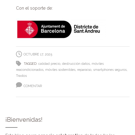
Con el soporte de:
OCTUBRE 17, 2025
TAGGED:
calidad precio
,
destrucción datos
,
móviles
reacondicionados
,
móviles sostenibles
,
reparaíso
,
smartphones seguros
,
Trastos
COMENTAR
¡Bienvenidas!