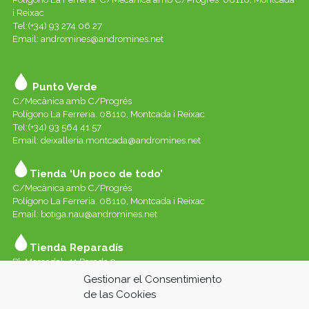
i Reixac
Tel:(+34) 93 274 06 27
Email:
andromines@andromines.net
Punto Verde
C/Mecànica amb C/Progrés
Polígono La Ferreria. 08110, Montcada i Reixac
Tel:(+34) 93 564 41 57
Email: deixalleria.montcada@andromines.net
Tienda ‘Un poco de todo’
C/Mecànica amb C/Progrés
Polígono La Ferreria. 08110, Montcada i Reixac
Email: botiga.nau@andromines.net
Tienda Reparadís
Pl. Mercadal, 41 Parada 9
Galerías del Mercado de Sant Andreu. 08030 Barcelona
Gestionar el Consentimiento
Whatssap 639-520-060
de las Cookies
Email:
reparadis@andromines.net