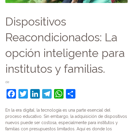
Dispositivos
Reacondicionados: La
opción inteligente para
institutos y familias.
de
F
T
Li
T
W
C
a
w
n
el
h
o
c
itt
k
e
at
m
En la era digital, la tecnología es una parte esencial del
proceso educativo. Sin embargo, la adquisición de dispositivos
e
er
e
gr
s
p
nuevos puede ser costosa, especialmente para institutos y
b
dI
a
A
ar
familias con presupuestos limitados. Aquí es donde los