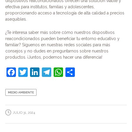
dispositivos reacondicionados ofrecen una solución viable y
efectiva para institutos, familias y adolescentes,
proporcionando acceso a tecnología de alta calidad a precios
asequibles.
¿Te interesa saber más sobre cómo nuestros dispositivos
reacondicionados pueden beneficiar tu entorno educativo y
familiar? Síguenos en nuestras redes sociales para más
consejos y no dudes en preguntarnos sobre nuestros
productos. ¡Juntos, podemos hacer una diferencia!
F
T
Li
T
W
C
a
w
n
el
h
o
c
itt
k
e
at
m
MEDIO AMBIENTE
e
er
e
gr
s
p
b
dI
a
A
ar
JULIO 31, 2024
o
n
m
p
tir
o
p