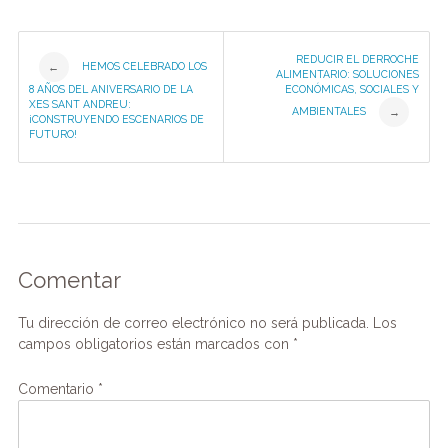
k
Post
REDUCIR EL DERROCHE
HEMOS CELEBRADO LOS
←
ALIMENTARIO: SOLUCIONES
8 AÑOS DEL ANIVERSARIO DE LA
ECONÓMICAS, SOCIALES Y
navigation
XES SANT ANDREU:
AMBIENTALES
→
¡CONSTRUYENDO ESCENARIOS DE
FUTURO!
Comentar
Tu dirección de correo electrónico no será publicada.
Los
campos obligatorios están marcados con
*
Comentario
*