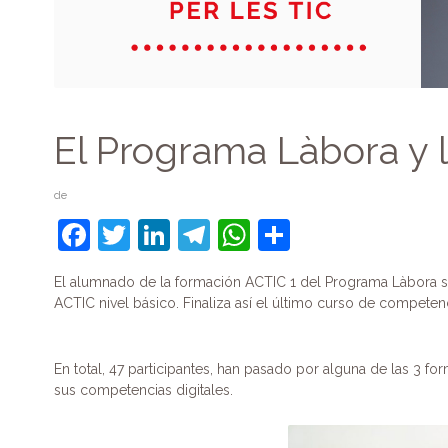
El Programa Làbora y 
de
F
T
Li
T
W
C
a
w
n
el
h
o
El alumnado de la formación ACTIC 1 del Programa Làbora se
c
itt
k
e
at
m
ACTIC nivel básico. Finaliza así el último curso de competen
e
er
e
gr
s
p
b
dI
a
A
ar
En total, 47 participantes, han pasado por alguna de las 3 
o
n
m
p
tir
sus competencias digitales.
o
p