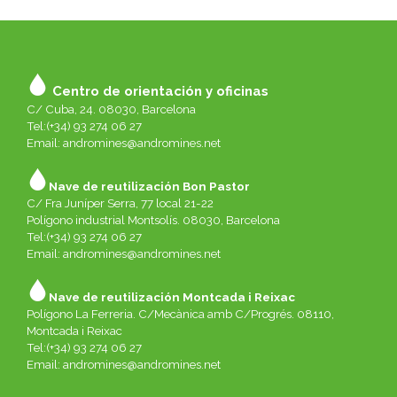
Centro de orientación y oficinas
C/ Cuba, 24. 08030, Barcelona
Tel:(+34) 93 274 06 27
Email:
andromines@andromines.net
Nave de reutilización Bon Pastor
C/ Fra Juníper Serra, 77 local 21-22
Polígono industrial Montsolís. 08030, Barcelona
Tel:(+34) 93 274 06 27
Email:
andromines@andromines.net
Nave de reutilización Montcada i Reixac
Polígono La Ferreria. C/Mecànica amb C/Progrés. 08110,
Montcada i Reixac
Tel:(+34) 93 274 06 27
Email:
andromines@andromines.net