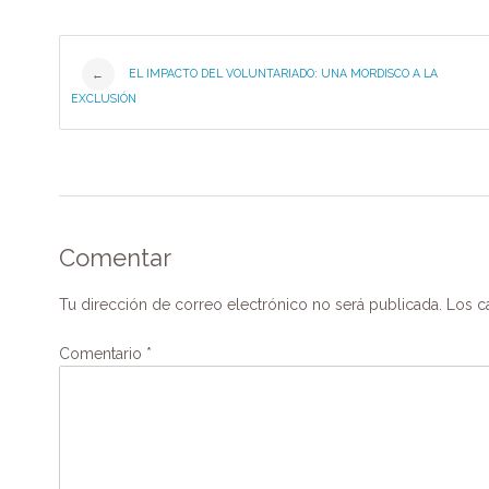
k
Post
EL IMPACTO DEL VOLUNTARIADO: UNA MORDISCO A LA
←
EXCLUSIÓN
navigation
Comentar
Tu dirección de correo electrónico no será publicada.
Los c
Comentario
*