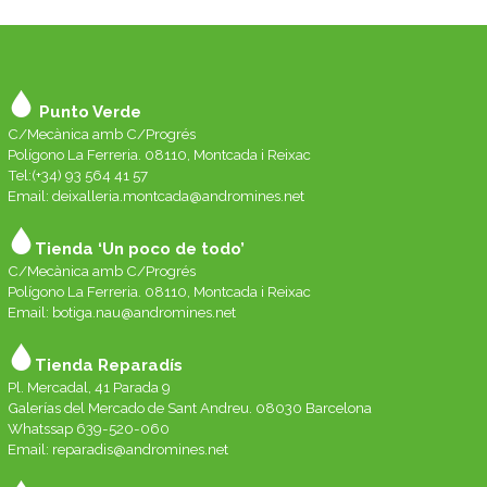
Punto Verde
C/Mecànica amb C/Progrés
Polígono La Ferreria. 08110, Montcada i Reixac
Tel:(+34) 93 564 41 57
Email: deixalleria.montcada@andromines.net
Tienda ‘Un poco de todo’
C/Mecànica amb C/Progrés
Polígono La Ferreria. 08110, Montcada i Reixac
Email: botiga.nau@andromines.net
Tienda Reparadís
Pl. Mercadal, 41 Parada 9
Galerías del Mercado de Sant Andreu. 08030 Barcelona
Whatssap 639-520-060
Email:
reparadis@andromines.net