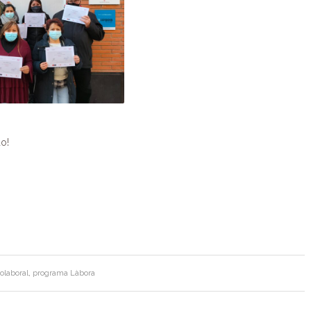
o!
iolaboral
,
programa Làbora