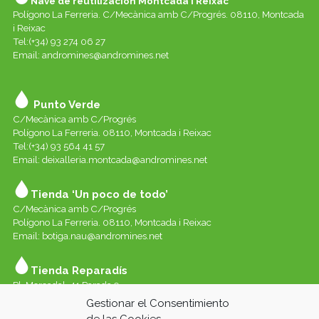
Nave de reutilización Montcada i Reixac
Polígono La Ferreria. C/Mecànica amb C/Progrés. 08110, Montcada
i Reixac
Tel:(+34) 93 274 06 27
Email:
andromines@andromines.net
Punto Verde
C/Mecànica amb C/Progrés
Polígono La Ferreria. 08110, Montcada i Reixac
Tel:(+34) 93 564 41 57
Email: deixalleria.montcada@andromines.net
Tienda ‘Un poco de todo’
C/Mecànica amb C/Progrés
Polígono La Ferreria. 08110, Montcada i Reixac
Email: botiga.nau@andromines.net
Tienda Reparadís
Pl. Mercadal, 41 Parada 9
Galerías del Mercado de Sant Andreu. 08030 Barcelona
Gestionar el Consentimiento
Whatssap 639-520-060