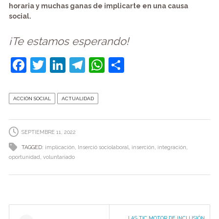
horaria y muchas ganas de implicarte en una causa
social.
¡Te estamos esperando!
F
T
Li
T
W
C
a
w
n
el
h
o
c
itt
k
e
at
m
ACCIÓN SOCIAL
ACTUALIDAD
e
er
e
gr
s
p
b
dI
a
A
ar
SEPTIEMBRE 11, 2022
o
n
m
p
tir
TAGGED:
implicación
,
Inserció sociolaboral
,
inserción
,
integración
,
o
p
oportunidad
,
voluntariado
k
Post
LAS TIC MOTOR DE INCLUSIÓN