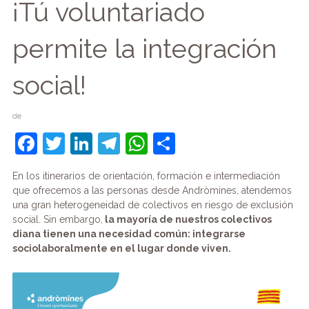
¡Tú voluntariado
permite la integración
social!
de
F
T
Li
T
W
C
a
w
n
el
h
o
En los itinerarios de orientación, formación e intermediación
c
itt
k
e
at
m
que ofrecemos a las personas desde Andròmines, atendemos
e
er
e
gr
s
p
una gran heterogeneidad de colectivos en riesgo de exclusión
social. Sin embargo,
la mayoría de nuestros colectivos
b
dI
a
A
ar
diana tienen una necesidad común: integrarse
o
n
m
p
tir
sociolaboralmente en el lugar donde viven.
o
p
k