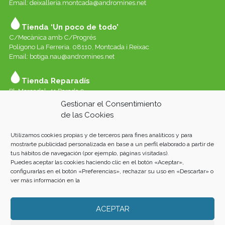
Email: deixalleria.montcada@andromines.net
Tienda ‘Un poco de todo’
C/Mecànica amb C/Progrés
Polígono La Ferreria. 08110, Montcada i Reixac
Email: botiga.nau@andromines.net
Tienda Reparadís
Pl. Mercadal, 41 Parada 9
Galerías del Mercado de Sant Andreu. 08030 Barcelona
Gestionar el Consentimiento
Whatssap 639-520-060
de las Cookies
Email:
reparadis@andromines.net
Utilizamos cookies propias y de terceros para fines analíticos y para
Tienda Un Poco de todo Sant Andreu
mostrarte publicidad personalizada en base a un perfil elaborado a partir de
tus hábitos de navegación (por ejemplo, páginas visitadas).
Pl. Mercadal, 41 Parada 8
Puedes aceptar las cookies haciendo clic en el botón «Aceptar»,
Galeries del Mercat de Sant Andreu. 08030 Barcelona
configurarlas en el botón «Preferencias», rechazar su uso en «Descartar» o
ver más información en la
ACEPTAR
Andròmines 2021 |
AVISO LEGAL
|
POLÍTICA DE PRIVACIDAD
|
COOKIES
| Fotos: Albert San Andrés i Oriol L. Rubio. Home: Luis