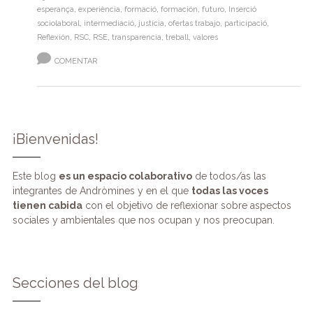
esperança
,
experiència
,
formació
,
formación
,
futuro
,
Inserció
sociolaboral
,
intermediació
,
justícia
,
ofertas trabajo
,
participació
,
Reflexión
,
RSC
,
RSE
,
transparencia
,
treball
,
valores
COMENTAR
¡Bienvenidas!
Este blog
es un espacio colaborativo
de todos/as las
integrantes de Andròmines y en el que
todas las voces
tienen cabida
con el objetivo de reflexionar sobre aspectos
sociales y ambientales que nos ocupan y nos preocupan.
Secciones del blog