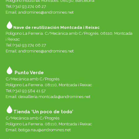
Polígono industrial Montsolís. 08030, Barcelona
Tel:(+34) 93 274 06 27
Email:
andromines@andromines.net
Nave de reutilización Montcada i Reixac
Polígono La Ferreria. C/Mecànica amb C/Progrés. 08110, Montcada
i Reixac
Tel:(+34) 93 274 06 27
Email:
andromines@andromines.net
Punto Verde
C/Mecànica amb C/Progrés
Polígono La Ferreria. 08110, Montcada i Reixac
Tel:(+34) 93 564 41 57
Email: deixalleria.montcada@andromines.net
Tienda ‘Un poco de todo’
C/Mecànica amb C/Progrés
Polígono La Ferreria. 08110, Montcada i Reixac
Email: botiga.nau@andromines.net