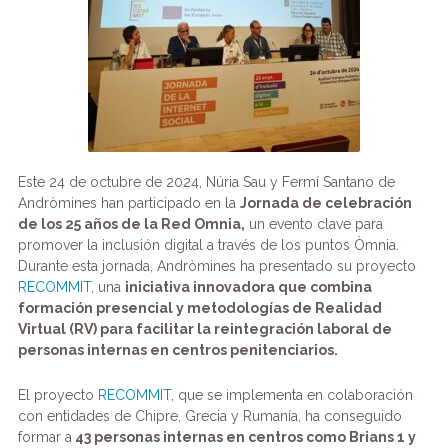
o
p
k
Este 24 de octubre de 2024, Núria Sau y Fermí Santano de
Andròmines han participado en la
Jornada de celebración
de los 25 años de la Red Omnia,
un evento clave para
promover la inclusión digital a través de los puntos Òmnia.
Durante esta jornada, Andròmines ha presentado su proyecto
RECOMMIT
, una
iniciativa innovadora que combina
formación presencial y metodologías de Realidad
Virtual (RV) para facilitar la reintegración laboral de
personas internas en centros penitenciarios.
El proyecto
RECOMMIT
, que se implementa en colaboración
con entidades de Chipre, Grecia y Rumanía, ha conseguido
formar a
43 personas internas en centros como Brians 1 y