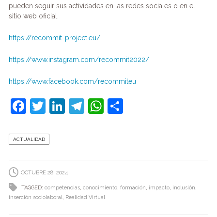
pueden seguir sus actividades en las redes sociales o en el
sitio web oficial.
https://recommit-project.eu/
https://www.instagram.com/recommit2022/
https://www.facebook.com/recommiteu
F
T
Li
T
W
C
a
w
n
el
h
o
c
itt
k
e
at
m
ACTUALIDAD
e
er
e
gr
s
p
b
dI
a
A
ar
OCTUBRE 28, 2024
o
n
m
p
tir
TAGGED:
competencias
,
conocimiento
,
formación
,
impacto
,
inclusión
,
o
p
inserción sociolaboral
,
Realidad Virtual
k