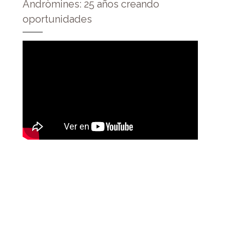
Andròmines: 25 años creando
oportunidades