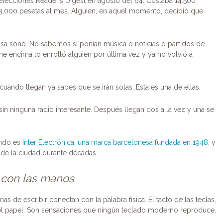
 Selecciones Reader’s Digest en agosto del 64. Costaba 14.500
 3.000 pesetas al mes. Alguien, en aquel momento, decidió que
a sonó. No sabemos si ponían música o noticias o partidos de
ne encima lo enrolló alguien por última vez y ya no volvió a
cuando llegan ya sabes que se irán solas. Esta es una de ellas.
 ninguna radio interesante. Después llegan dos a la vez y una se
undo es
Inter Electrónica, una marca barcelonesa fundada en 1948
, y
 de la ciudad durante décadas.
r con las manos
as de escribir conectan con la palabra física. El tacto de las teclas,
re el papel. Son sensaciones que ningún teclado moderno reproduce.