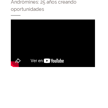
Andròmines: 25 años creando
oportunidades