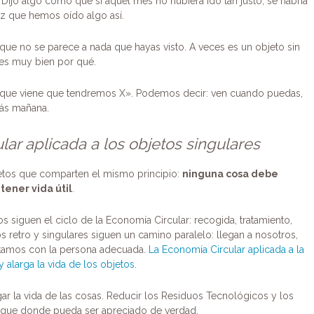
Dijo algo como que si aquel mes no hubiera ido tan justo, se habría
vez que hemos oído algo así.
o que no se parece a nada que hayas visto. A veces es un objeto sin
es muy bien por qué.
 que viene que tendremos X». Podemos decir: ven cuando puedas,
rás mañana.
lar aplicada a los objetos singulares
etos que comparten el mismo principio:
ninguna cosa debe
tener vida útil
.
 siguen el ciclo de la Economía Circular: recogida, tratamiento,
 retro y singulares siguen un camino paralelo: llegan a nosotros,
tamos con la persona adecuada.
La Economía Circular aplicada a la
 alarga la vida de los objetos
.
ar la vida de las cosas. Reducir los Residuos Tecnológicos y los
legue donde pueda ser apreciado de verdad.