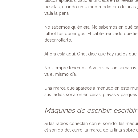
discos apilados. Salió anunciada en la revista
pesetas, cuando un salario medio era de unas
valía la pena.
No sabemos quién era. No sabemos en qué cas
fútbol los domingos. El cable trenzado que tie
desenrollarlo.
Ahora está aquí. Oriol dice que hay radios que 
No siempre tenemos. A veces pasan semanas sin
va el mismo día.
Una marca que aparece a menudo en este m
sus radios sonaron en casas, playas y parques
Máquinas de escribir: escribi
Si las radios conectan con el sonido, las máquin
el sonido del carro, la marca de la tinta sob