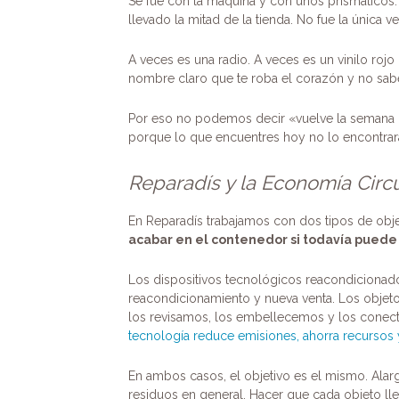
Se fue con la máquina y con unos prismáticos. 
llevado la mitad de la tienda. No fue la única 
A veces es una radio. A veces es un vinilo roj
nombre claro que te roba el corazón y no sab
Por eso no podemos decir «vuelve la semana
porque lo que encuentres hoy no lo encontra
Reparadís y la Economía Circu
En Reparadís trabajamos con dos tipos de obj
acabar en el contenedor si todavía puede 
Los dispositivos tecnológicos reacondicionados
reacondicionamiento y nueva venta. Los objetos
los revisamos, los embellecemos y los conec
tecnología reduce emisiones, ahorra recursos y
En ambos casos, el objetivo es el mismo. Alarg
residuos en general. Hacer que cada objeto l