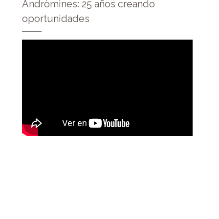
Andròmines: 25 años creando
oportunidades