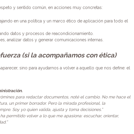
n respeto y sentido común, en acciones muy concretas:
bajando en una política y un marco ético de aplicación para todo el
zando datos y procesos de reacondicionamiento.
es, analizar datos y generar comunicaciones internas.
refuerza (si la acompañamos con ética)
parecer, sino para ayudarnos a volver a aquello que nos define: el
nistración.
ròmines para redactar documentos, noté el cambio. No me hace el
ra, un primer borrador. Pero la mirada profesional, la
empre. Soy yo quien valida, ajusta y toma decisiones.”
e ha permitido volver a lo que me apasiona: escuchar, orientar,
ad.”