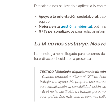
Este talante nos ha llevado a aplicar la IA co
Apoyo a la orientación sociolaboral
, tra
equipo.
Mejora en la
gestión ambiental
, optimi
GPTs personalizados
para redactar inform
La IA no nos sustituye. Nos 
La tecnología no ha llegado para hacernos desa
trato directo, el cuidado, la presencia.
TESTIGO | Estefania, departamento de admi
-“Cuando empecé a utilizar el GPT de And
trabajo, me ayuda. Me propone una estructu
contextualización, la sensibilidad, están si
-“El IA no ha sustituido mi trabajo, pero m
acompañar. Con más calma, con más calid