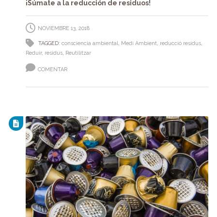
¡Súmate a la reducción de residuos!
NOVIEMBRE 13, 2018
TAGGED:
consciencia ambiental
,
Medi Ambient
,
reducció residus
,
Reduir
,
residus
,
Reutilitzar
COMENTAR