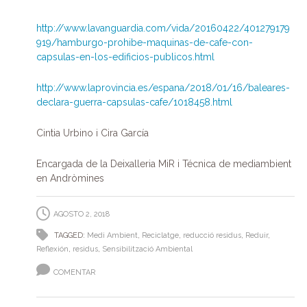
http://www.lavanguardia.com/vida/20160422/401279179
919/hamburgo-prohibe-maquinas-de-cafe-con-
capsulas-en-los-edificios-publicos.html
http://www.laprovincia.es/espana/2018/01/16/baleares-
declara-guerra-capsulas-cafe/1018458.html
Cintia Urbino i Cira García
Encargada de la Deixalleria MiR i Técnica de mediambient
en Andròmines
AGOSTO 2, 2018
TAGGED:
Medi Ambient
,
Reciclatge
,
reducció residus
,
Reduir
,
Reflexión
,
residus
,
Sensibilització Ambiental
COMENTAR