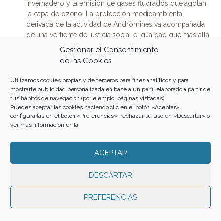
invernadero y la emisión de gases fluorados que agotan
la capa de ozono. La protección medioambiental
derivada de la actividad de Andròmines va acompañada
de una vertiente de justicia social e igualdad que más allá
de nuestras fronteras: cuando reutilizamos y reciclamos
Gestionar el Consentimiento
estamos evitando situaciones de explotación humana y
de las Cookies
conflictos armados asociados a la extracción de recursos
naturales así como condiciones de explotación laboral en
Utilizamos cookies propias y de terceros para fines analíticos y para
fábricas de producción en países en vías de desarrollo,
mostrarte publicidad personalizada en base a un perfil elaborado a partir de
etc.
tus hábitos de navegación (por ejemplo, páginas visitadas).
Puedes aceptar las cookies haciendo clic en el botón «Aceptar»,
configurarlas en el botón «Preferencias», rechazar su uso en «Descartar» o
En Andròmines nos movemos por la protección del
ver más información en la
medio ambiente y por la defensa de dignidad de las
personas. Súmate a nuestro movimiento a través de las
5R:
Reflexiona
(las acciones que anteponen a los seres
ACEPTAR
humanos en perjuicio de la naturaleza tienen
consecuencias sobre el bienestar humano actual y el de
DESCARTAR
las generaciones venideras),
Rechaza
(productos
tóxicos, no biodegradables o no reciclables),
Reduce
PREFERENCIAS
(menos objetos, menos gastos, menos explotación de
los recursos naturales y menos contaminación y