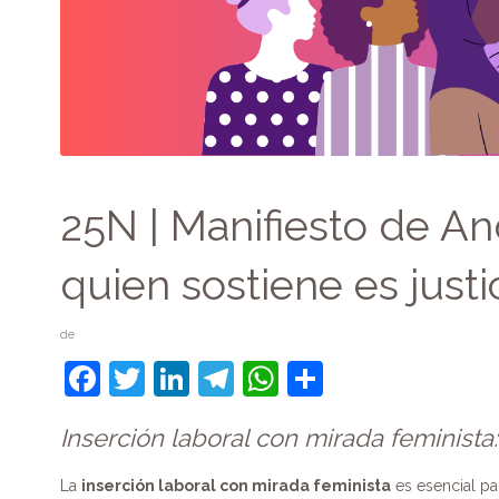
25N | Manifiesto de A
quien sostiene es justic
de
F
T
Li
T
W
C
a
w
n
el
h
o
Inserción laboral con mirada feminista
c
itt
k
e
at
m
e
er
e
gr
s
p
La
inserción laboral con mirada feminista
es esencial par