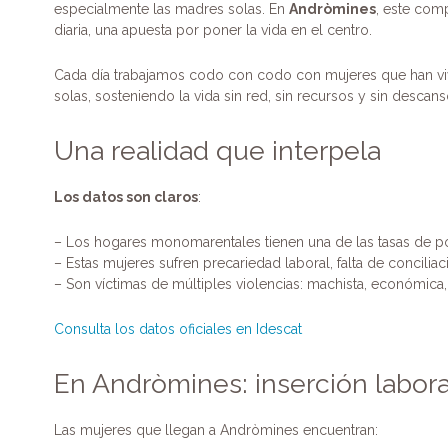
especialmente las madres solas. En
b
dI
a
A
Andròmines
ar
, este com
diaria, una apuesta por poner la vida en el centro.
o
n
m
p
tir
o
p
Cada día trabajamos codo con codo con mujeres que han vivid
solas, sosteniendo la vida sin red, sin recursos y sin descans
k
Una realidad que interpela
Los datos son claros
:
– Los hogares monomarentales tienen una de las tasas de po
– Estas mujeres sufren precariedad laboral, falta de conciliac
– Son víctimas de múltiples violencias: machista, económica, i
Consulta los datos oficiales en Idescat
En Andròmines: inserción labor
Las mujeres que llegan a Andròmines encuentran: