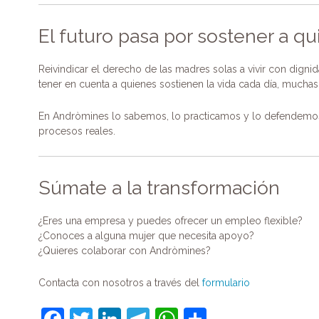
El futuro pasa por sostener a q
Reivindicar el derecho de las madres solas a vivir con digni
tener en cuenta a quienes sostienen la vida cada día, mucha
En Andròmines lo sabemos, lo practicamos y lo defendem
procesos reales.
Súmate a la transformación
¿Eres una empresa y puedes ofrecer un empleo flexible?
¿Conoces a alguna mujer que necesita apoyo?
¿Quieres colaborar con Andròmines?
Contacta con nosotros a través del
formulario
F
T
Li
T
W
C