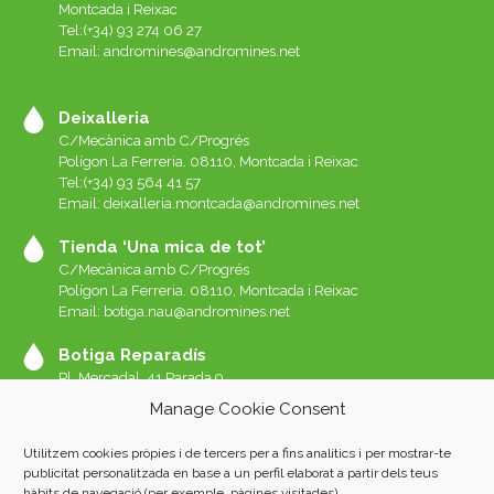
Montcada i Reixac
Tel:(+34) 93 274 06 27
Email:
andromines@andromines.net
Deixalleria
C/Mecànica amb C/Progrés
Polígon La Ferreria. 08110, Montcada i Reixac
Tel:(+34) 93 564 41 57
Email: deixalleria.montcada@andromines.net
Tienda ‘Una mica de tot’
C/Mecànica amb C/Progrés
Polígon La Ferreria. 08110, Montcada i Reixac
Email: botiga.nau@andromines.net
Botiga Reparadís
Pl. Mercadal, 41 Parada 9
Galeries del Mercat de Sant Andreu. 08030 Barcelona
Manage Cookie Consent
Whatssap 639-520-060
Email:
reparadis@andromines.net
Utilitzem cookies pròpies i de tercers per a fins analítics i per mostrar-te
Botiga Una Mica de tot Sant Andreu
publicitat personalitzada en base a un perfil elaborat a partir dels teus
hàbits de navegació (per exemple, pàgines visitades)