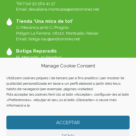
Tel:(+34) 93 564 41 57
Email: deixalleria.montcada@andromines.net
Tienda ‘Una mica de tot’
C/Mecànica amb C/Progrés
Polígon La Ferreria. 08110, Montcada i Reixac
Email: botiga.nau@andromines.net
Botiga Reparadís
Pl. Mercadal, 41 Parada 9
Galeries del Mercat de Sant Andreu. 08030 Barcelona
Manage Cookie Consent
Whatssap 639-520-060
Email:
reparadis@andromines.net
Utilitzem cookies pròpies i de tercers per a fins analítics i per mostrar-te
Botiga Una Mica de tot Sant Andreu
publicitat personalitzada en base a un perfil elaborat a partir dels teus
hàbits de navegació (per exemple, pàgines visitades)
Pl. Mercadal, 41 Parada 8
Pots acceptar les cookies fent clic al botó «Acceptar», configurar-les al botó
Galeries del Mercat de Sant Andreu. 08030 Barcelona
«Preferències», rebutjar el seu ús al botó «Descartar» o veure més
informació a la
ACCEPTAR
Andròmines 2023 |
AVISO LEGAL
|
POLÍTICA DE PRIVACIDAD
|
COOKIES
| Fotos: Albert San Andrés i Oriol L. Rubio. Home: Luis
Álvarez Marra.