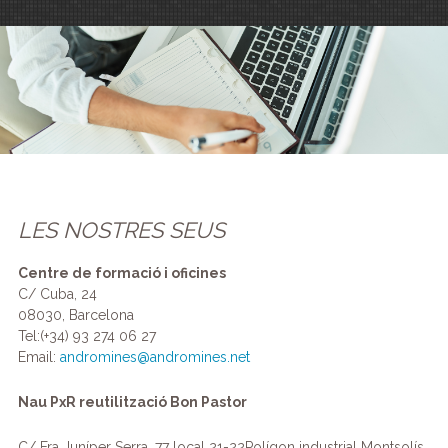
LES NOSTRES SEUS
Centre de formació i oficines
C/ Cuba, 24
08030, Barcelona
Tel:(+34) 93 274 06 27
Email:
andromines@andromines.net
Nau PxR reutilització Bon Pastor
C/ Fra Juníper Serra, 77 local 21-22Polígon industrial Montsolís.