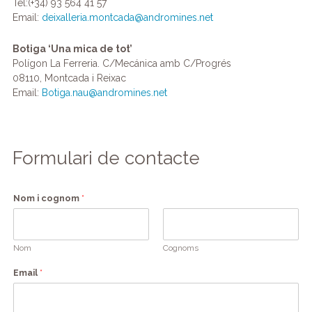
Tel:(+34) 93 564 41 57
Email:
deixalleria.montcada@andromines.net
Botiga ‘Una mica de tot’
Polígon La Ferreria. C/Mecánica amb C/Progrés
08110, Montcada i Reixac
Email:
Botiga.nau@andromines.net
Formulari de contacte
Nom i cognom
*
Nom
Cognoms
Email
*