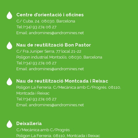
Centre d’orientació i oficines
C/ Cuba, 24. 08030, Barcelona
Tel:(+34) 93 274 06 27
Email:
andromines@andromines.net
Nau de reutilització Bon Pastor
C/ Fra Juníper Serra, 77 local 21-22
Polígon industrial Montsolís. 08030, Barcelona
Tel:(+34) 93 274 06 27
Email:
andromines@andromines.net
Nau de reutilització Montcada i Reixac
Polígon La Ferreria. C/Mecànica amb C/Progrés. 08110,
Montcada i Reixac
Tel:(+34) 93 274 06 27
Email:
andromines@andromines.net
Deixalleria
C/Mecànica amb C/Progrés
Polígon La Ferreria. 08110, Montcada i Reixac