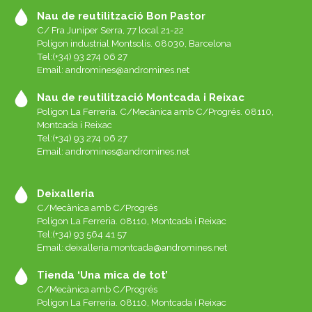
Nau de reutilització Bon Pastor
C/ Fra Juníper Serra, 77 local 21-22
Polígon industrial Montsolís. 08030, Barcelona
Tel:(+34) 93 274 06 27
Email:
andromines@andromines.net
Nau de reutilització Montcada i Reixac
Polígon La Ferreria. C/Mecànica amb C/Progrés. 08110,
Montcada i Reixac
Tel:(+34) 93 274 06 27
Email:
andromines@andromines.net
Deixalleria
C/Mecànica amb C/Progrés
Polígon La Ferreria. 08110, Montcada i Reixac
Tel:(+34) 93 564 41 57
Email: deixalleria.montcada@andromines.net
Tienda ‘Una mica de tot’
C/Mecànica amb C/Progrés
Polígon La Ferreria. 08110, Montcada i Reixac