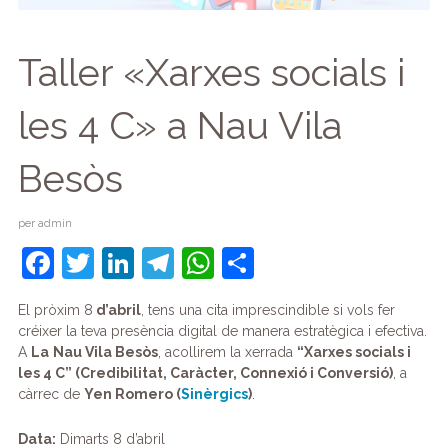
Taller «Xarxes socials i
les 4 C» a Nau Vila
Besòs
per
admin
F
T
Li
T
W
C
a
w
n
el
h
o
El pròxim 8
d’abril
, tens una cita imprescindible si vols fer
c
itt
k
e
at
m
créixer la teva presència digital de manera estratègica i efectiva.
e
er
e
gr
s
p
A
La
Nau Vila Besòs
, acollirem la xerrada
“Xarxes socials i
les 4 C” (Credibilitat, Caràcter, Connexió i Conversió)
, a
b
dI
a
A
ar
càrrec de
Yen Romero (
Sinèrgics
)
.
o
n
m
p
te
Data:
Dimarts 8 d’abril