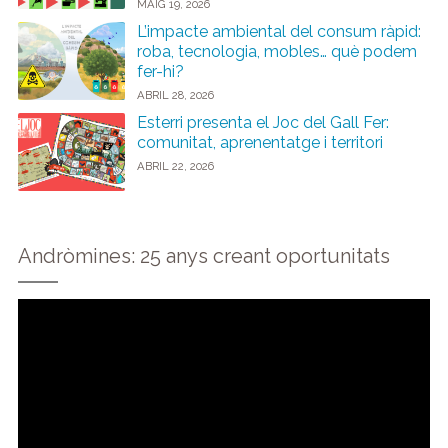
MAIG 19, 2026
L’impacte ambiental del consum ràpid:
roba, tecnologia, mobles… què podem
fer-hi?
ABRIL 28, 2026
Esterri presenta el Joc del Gall Fer:
comunitat, aprenentatge i territori
ABRIL 22, 2026
Andròmines: 25 anys creant oportunitats