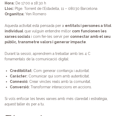
o
p
ix
Hora:
De 17:00 a 18:30 h
k
Lloc:
Ptge. Torrent de l’Estadella, 11 – 08030 Barcelona
Organitza:
Yen Romero
Aquesta activitat està pensada per a
entitats i persones a títol
individual
que vulguin entendre millor
com funcionen les
xarxes socials
i com fer-les servir per
connectar amb el seu
públic, transmetre valors i generar impacte
.
Durant la sessió, aprendrem a treballar amb les 4 C
fonamentals de la comunicació digital:
Credibilitat:
Com generar confiança i autoritat.
Caràcter:
Comunicar qui som amb autenticitat.
Connexió:
Crear vincles reals amb la comunitat.
Conversió:
Transformar interaccions en accions.
Si vols enfocar les teves xarxes amb més claredat i estratègia,
aquest taller és per a tu.