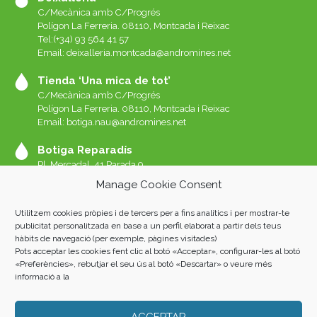
C/Mecànica amb C/Progrés
Polígon La Ferreria. 08110, Montcada i Reixac
Tel:(+34) 93 564 41 57
Email: deixalleria.montcada@andromines.net
Tienda ‘Una mica de tot’
C/Mecànica amb C/Progrés
Polígon La Ferreria. 08110, Montcada i Reixac
Email: botiga.nau@andromines.net
Botiga Reparadís
Pl. Mercadal, 41 Parada 9
Galeries del Mercat de Sant Andreu. 08030 Barcelona
Manage Cookie Consent
Whatssap 639-520-060
Email:
reparadis@andromines.net
Utilitzem cookies pròpies i de tercers per a fins analítics i per mostrar-te
Botiga Una Mica de tot Sant Andreu
publicitat personalitzada en base a un perfil elaborat a partir dels teus
hàbits de navegació (per exemple, pàgines visitades)
Pl. Mercadal, 41 Parada 8
Pots acceptar les cookies fent clic al botó «Acceptar», configurar-les al botó
Galeries del Mercat de Sant Andreu. 08030 Barcelona
«Preferències», rebutjar el seu ús al botó «Descartar» o veure més
informació a la
ACCEPTAR
Andròmines 2023 |
AVISO LEGAL
|
POLÍTICA DE PRIVACIDAD
|