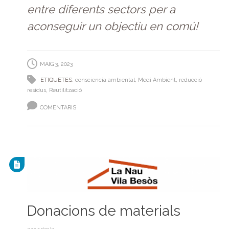
entre diferents sectors per a
aconseguir un objectiu en comú!
MAIG 3, 2023
ETIQUETES:
consciencia ambiental
,
Medi Ambient
,
reducció
residus
,
Reutilització
COMENTARIS
Donacions de materials