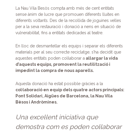
La Nau Vila Besòs compta amb més de cent entitats
sense ànim de lucre que promouen diferents lluites en
diferents voltants. Des de la recollida de joguines velles
per a la seva restauració i donació a nens en situació de
vulnerabilitat, fins a entitats dedicades al teatre.
En lloc de desmantellar els equips i separar els diferents
materials per al seu correcte reciclatge, s’ha decidit que
aquestes entitats poden col·laborar a
allargar la vida
d’aquests equips, promovent la reutilització i
impedint la compra de nous aparells.
Aquesta donació ha estat possible gràcies a la
col·laboració en equip dels quatre actors principals:
Pont Solidari, Aigües de Barcelona, ​​la Nau Vila
Bèsos i Andròmines.
Una excel·lent iniciativa que
demostra com es poden col·laborar