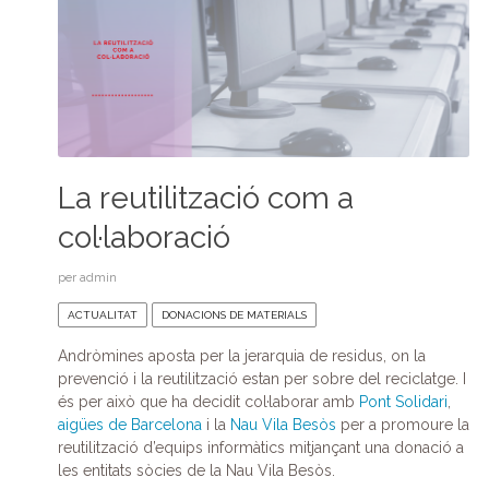
La reutilització com a
col·laboració
per
admin
ACTUALITAT
DONACIONS DE MATERIALS
Andròmines aposta per la jerarquia de residus, on la
prevenció i la reutilització estan per sobre del reciclatge. I
és per això que ha decidit col·laborar amb
Pont Solidari
,
aigües de Barcelona
i la
Nau Vila Besòs
per a promoure la
reutilització d’equips informàtics mitjançant una donació a
les entitats sòcies de la Nau Vila Besòs.