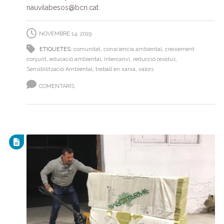
nauvilabesos@bcn.cat.
NOVEMBRE 14, 2019
ETIQUETES:
comunitat
,
consciencia ambiental
,
creixement
conjunt
,
educació ambiental
,
Intercanvi
,
reducció residus
,
Sensibilització Ambiental
,
treball en xarxa
,
valors
COMENTARIS