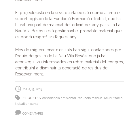
El projecte està en la seva quarta edició i compta amb el
suport logístic de la Fundació Formació i Treball, que ha
lliurat una part de material de l’edició de l’any passat a La
Nau Vila Besòs i està gestionant el probable material que
es podrà reaprofitar d’aquest any.
Més de mig centenar d’entitats han sigut contactades per
l’equip de gestió de La Nau Vila Besòs, que ja ha
aconseguit 20 interessades en rebre material del congrés,
contribuint a disminuir la generació de residus de
l’esdeveniment.
MARÇ 5, 2019
ETIQUETES:
consciencia ambiental
,
reducció residus
,
Reutilització
,
treball en xarxa
COMENTARIS