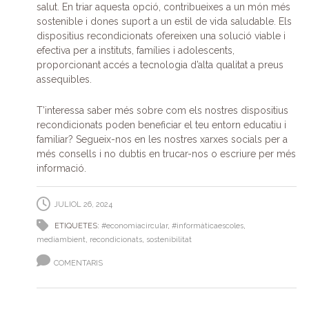
salut. En triar aquesta opció, contribueixes a un món més
sostenible i dones suport a un estil de vida saludable. Els
dispositius recondicionats ofereixen una solució viable i
efectiva per a instituts, famílies i adolescents,
proporcionant accés a tecnologia d’alta qualitat a preus
assequibles.
T’interessa saber més sobre com els nostres dispositius
recondicionats poden beneficiar el teu entorn educatiu i
familiar? Segueix-nos en les nostres xarxes socials per a
més consells i no dubtis en trucar-nos o escriure per més
informació.
JULIOL 26, 2024
ETIQUETES:
#economiacircular
,
#informàticaescoles
,
mediambient
,
recondicionats
,
sostenibilitat
COMENTARIS