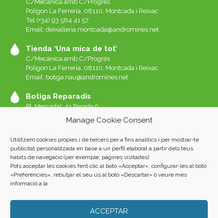
C/Mecànica amb C/Progrés
Polígon La Ferreria. 08110, Montcada i Reixac
Tel:(+34) 93 564 41 57
Email: deixalleria.montcada@andromines.net
Tienda ‘Una mica de tot’
C/Mecànica amb C/Progrés
Polígon La Ferreria. 08110, Montcada i Reixac
Email: botiga.nau@andromines.net
Botiga Reparadís
Pl. Mercadal, 41 Parada 9
Galeries del Mercat de Sant Andreu. 08030 Barcelona
Manage Cookie Consent
Whatssap 639-520-060
Email:
reparadis@andromines.net
Utilitzem cookies pròpies i de tercers per a fins analítics i per mostrar-te
Botiga Una Mica de tot Sant Andreu
publicitat personalitzada en base a un perfil elaborat a partir dels teus
hàbits de navegació (per exemple, pàgines visitades)
Pl. Mercadal, 41 Parada 8
Pots acceptar les cookies fent clic al botó «Acceptar», configurar-les al botó
Galeries del Mercat de Sant Andreu. 08030 Barcelona
«Preferències», rebutjar el seu ús al botó «Descartar» o veure més
informació a la
ACCEPTAR
Andròmines 2023 |
AVISO LEGAL
|
POLÍTICA DE PRIVACIDAD
|