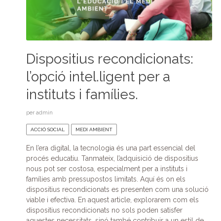
Dispositius recondicionats:
l’opció intel.ligent per a
instituts i famílies.
per
admin
ACCIÓ SOCIAL
MEDI AMBIENT
En l’era digital, la tecnologia és una part essencial del
procés educatiu. Tanmateix, l’adquisició de dispositius
nous pot ser costosa, especialment per a instituts i
famílies amb pressupostos limitats. Aquí és on els
dispositius recondicionats es presenten com una solució
viable i efectiva. En aquest article, explorarem com els
dispositius recondicionats no sols poden satisfer
aquestes necessitats, sinó també contribuir a un estil de