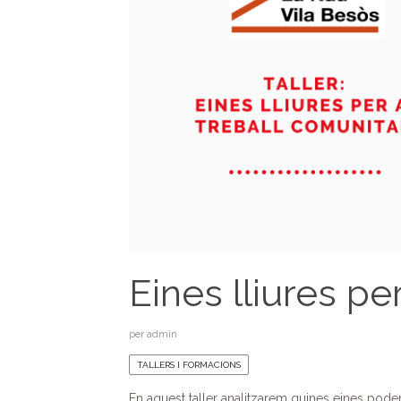
Eines lliures pe
per
admin
TALLERS I FORMACIONS
En aquest taller analitzarem quines eines podem