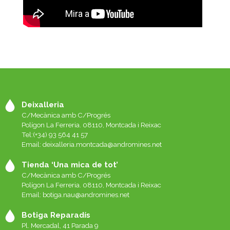
Deixalleria
C/Mecànica amb C/Progrés
Polígon La Ferreria. 08110, Montcada i Reixac
Tel:(+34) 93 564 41 57
Email: deixalleria.montcada@andromines.net
Tienda ‘Una mica de tot’
C/Mecànica amb C/Progrés
Polígon La Ferreria. 08110, Montcada i Reixac
Email: botiga.nau@andromines.net
Botiga Reparadís
Pl. Mercadal, 41 Parada 9