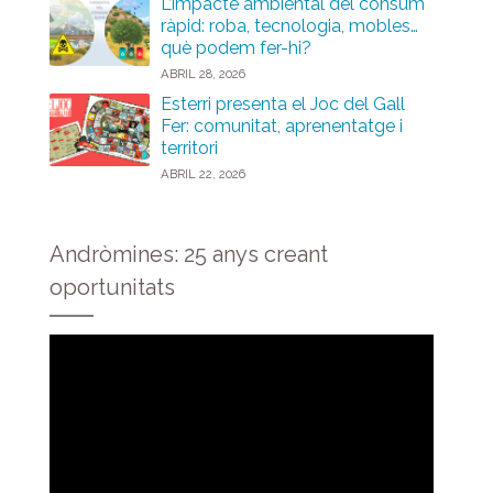
L’impacte ambiental del consum
ràpid: roba, tecnologia, mobles…
què podem fer-hi?
ABRIL 28, 2026
Esterri presenta el Joc del Gall
Fer: comunitat, aprenentatge i
territori
ABRIL 22, 2026
Andròmines: 25 anys creant
oportunitats