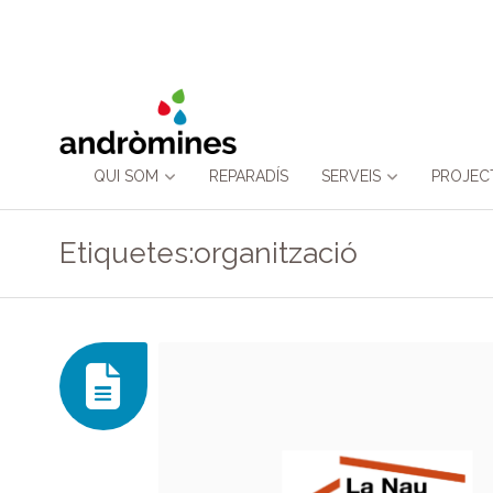
Skip
QUI SOM
REPARADÍS
SERVEIS
PROJEC
to
Etiquetes:organització
content