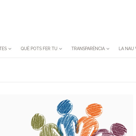
TES
QUÈ POTS FER TU
TRANSPARÈNCIA
LA NAU 