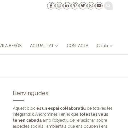
VILA BESÒS
ACTUALITAT
CONTACTA
Català
Benvingudes!
Aquest bloc
és un espai col·laboratiu
de tots/es les
integrants d’Andròmines i en el que
totes les veus
tenen cabuda
amb l’objectiu de reflexionar sobre
aspectes socials i ambientals que ens ocupen i ens