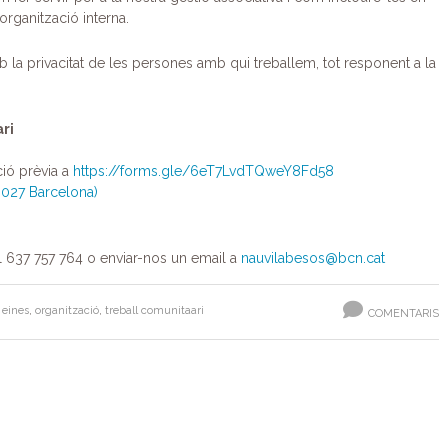
 organització interna.
a privacitat de les persones amb qui treballem, tot responent a la
ari
ció prèvia a
https://forms.gle/6eT7LvdTQweY8Fd58
8027 Barcelona)
l 637 757 764 o enviar-nos un email a
nauvilabesos@bcn.cat
,
eines
,
organització
,
treball comunitaari
COMENTARIS