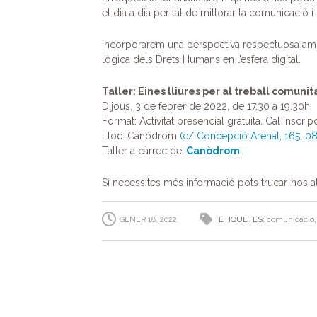
el dia a dia per tal de millorar la comunicació i
Incorporarem una perspectiva respectuosa amb l
lògica dels Drets Humans en l’esfera digital.
Taller: Eines lliures per al treball comunit
Dijous, 3 de febrer de 2022, de 17.30 a 19.30h
Format: Activitat presencial gratuïta. Cal inscrip
Lloc: Canòdrom
(
c/ Concepció Arenal, 165, 0
Taller a càrrec de:
Canòdrom
Si necessites més informació pots trucar-nos a
GENER 18, 2022
ETIQUETES:
comunicació