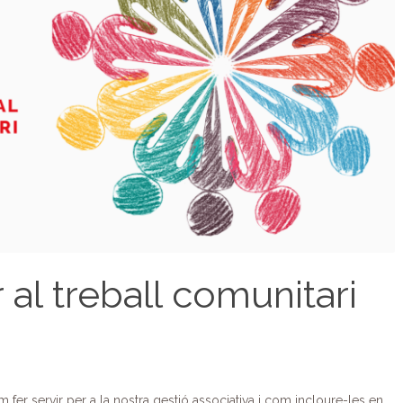
r al treball comunitari
 fer servir per a la nostra gestió associativa i com incloure-les en