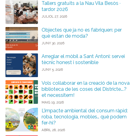
Tallers gratuïts a la Nau Vila Besòs ·
tardor 2026
JULIOL 27, 2026
Objectes que ja no es fabriquen: per
què estan de moda?
JUNY 30, 2026
Arreglar el mòbil a Sant Antoni: servei
tècnic honest i sostenible
JUNY 5, 2026
Vols col·laborar en la creació de la nova
biblioteca de les coses del Districte….?
et necessitem!
MAIG 19, 2026
L’impacte ambiental del consum ràpid:
roba, tecnologia, mobles… què podem
fer-hi?
ABRIL 28, 2026