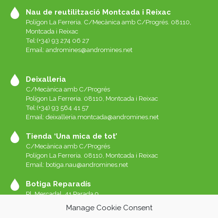
Nau de reutilització Montcada i Reixac
Polígon La Ferreria. C/Mecànica amb C/Progrés. 08110,
Montcada i Reixac
Tel:(+34) 93 274 06 27
Email:
andromines@andromines.net
Deixalleria
C/Mecànica amb C/Progrés
Polígon La Ferreria. 08110, Montcada i Reixac
Tel:(+34) 93 564 41 57
Email: deixalleria.montcada@andromines.net
Tienda ‘Una mica de tot’
C/Mecànica amb C/Progrés
Polígon La Ferreria. 08110, Montcada i Reixac
Email: botiga.nau@andromines.net
Botiga Reparadís
Pl. Mercadal, 41 Parada 9
Galeries del Mercat de Sant Andreu. 08030 Barcelona
Manage Cookie Consent
Whatssap 639-520-060