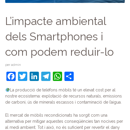
L’impacte ambiental
dels Smartphones i
com podem reduir-lo
per
admin
F
T
Li
T
W
C
a
w
n
el
h
o
La producció de telèfons mòbils té un elevat cost per al
c
itt
k
e
at
m
nostre ecosistema: explotació de recursos naturals, emissions
e
er
e
gr
s
p
de carboni, ús de minerals escassos i contaminació de l’aigua.
b
dI
a
A
ar
El mercat de mòbils recondicionats ha sorgit com una
o
n
m
p
te
alternativa per mitigar aquestes conseqüències tan nocives per
al medi ambient. Tot i això, no és suficient per revertir el dany