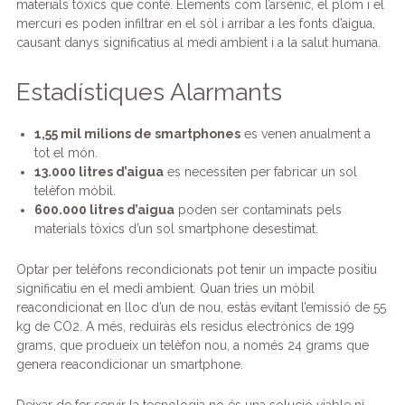
materials tòxics que conté. Elements com l’arsènic, el plom i el
mercuri es poden infiltrar en el sòl i arribar a les fonts d’aigua,
causant danys significatius al medi ambient i a la salut humana.
Estadístiques Alarmants
1,55 mil milions de smartphones
es venen anualment a
tot el món.
13.000 litres d’aigua
es necessiten per fabricar un sol
telèfon mòbil.
600.000 litres d’aigua
poden ser contaminats pels
materials tòxics d’un sol smartphone desestimat.
Optar per telèfons recondicionats pot tenir un impacte positiu
significatiu en el medi ambient. Quan tries un mòbil
reacondicionat en lloc d’un de nou, estàs evitant l’emissió de 55
kg de CO2. A més, reduiràs els residus electrònics de 199
grams, que produeix un telèfon nou, a només 24 grams que
genera reacondicionar un smartphone.