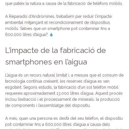
o
p
ix
que pateix la natura a causa de la fabricació de telèfons mòbils.
k
A Reparadís d’Andròmines, treballem per reduir l’impacte
ambiental mitjançant el recondicionament de dispositius
mòbils. Sabies que un smartphone pot contaminar fins a
600.000 litres d’aigua?
L’impacte de la fabricació de
smartphones en l’aigua
L’aigua és un recurs natural limitat i, a mesura que el consum de
tecnologia continua creixent, les reserves d’aigua es van
esgotant. Segons estudis, la fabricació d’un sol telèfon mòbil
requereix aproximadament 13.000 litres d’aigua. Aquest procés
inclou l’extracció i el processament de minerals, la producció
de components i l’assemblatge del dispositiu.
A més, quan una persona es desfà del seu telèfon, el dispositiu
pot contaminar fins a 600.000 litres d’aigua a causa dels