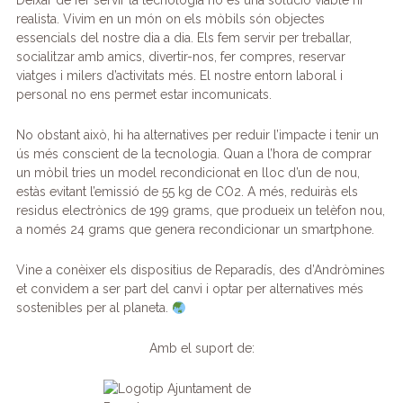
Deixar de fer servir la tecnologia no és una solució viable ni
realista. Vivim en un món on els mòbils són objectes
essencials del nostre dia a dia. Els fem servir per treballar,
socialitzar amb amics, divertir-nos, fer compres, reservar
viatges i milers d’activitats més. El nostre entorn laboral i
personal no ens permet estar incomunicats.
No obstant això, hi ha alternatives per reduir l’impacte i tenir un
ús més conscient de la tecnologia. Quan a l’hora de comprar
un mòbil tries un model recondicionat en lloc d’un de nou,
estàs evitant l’emissió de 55 kg de CO2. A més, reduiràs els
residus electrònics de 199 grams, que produeix un telèfon nou,
a només 24 grams que genera recondicionar un smartphone.
Vine a conèixer els dispositius de Reparadís, des d’Andròmines
et convidem a ser part del canvi i optar per alternatives més
sostenibles per al planeta.
Amb el suport de: