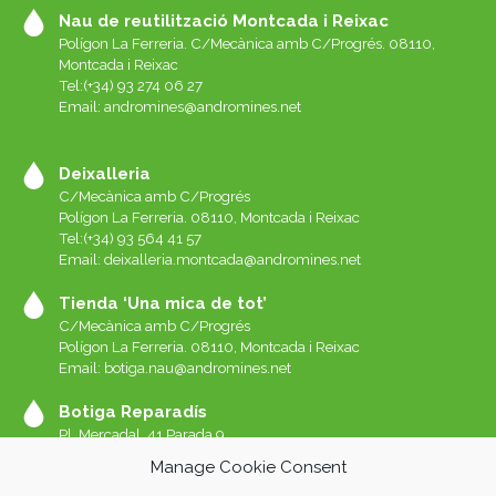
Nau de reutilització Montcada i Reixac
Polígon La Ferreria. C/Mecànica amb C/Progrés. 08110,
Montcada i Reixac
Tel:(+34) 93 274 06 27
Email:
andromines@andromines.net
Deixalleria
C/Mecànica amb C/Progrés
Polígon La Ferreria. 08110, Montcada i Reixac
Tel:(+34) 93 564 41 57
Email: deixalleria.montcada@andromines.net
Tienda ‘Una mica de tot’
C/Mecànica amb C/Progrés
Polígon La Ferreria. 08110, Montcada i Reixac
Email: botiga.nau@andromines.net
Botiga Reparadís
Pl. Mercadal, 41 Parada 9
Galeries del Mercat de Sant Andreu. 08030 Barcelona
Manage Cookie Consent
Whatssap 639-520-060