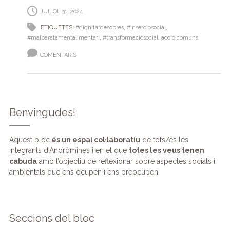
JULIOL 31, 2024
ETIQUETES:
#dignitatdesobres
,
#inserciosocial
,
#malbaratamentalimentari
,
#transformaciósocial
,
acció comuna
COMENTARIS
Benvingudes!
Aquest bloc
és un espai col·laboratiu
de tots/es les
integrants d’Andròmines i en el que
totes les veus tenen
cabuda
amb l’objectiu de reflexionar sobre aspectes socials i
ambientals que ens ocupen i ens preocupen.
Seccions del bloc