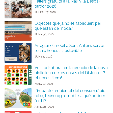
Tallers gratuïts a la Nau Vila Besòs ·
tardor 2026
JULIOL 27, 2026
Objectes que ja no es fabriquen: per
què estan de moda?
JUNY 30, 2026
Arreglar el mòbil a Sant Antoni: servei
tècnic honest i sostenible
JUNY 5, 2026
Vols col·laborar en la creació de la nova
biblioteca de les coses del Districte….?
et necessitem!
MAIG 19, 2026
L’impacte ambiental del consum ràpid:
roba, tecnologia, mobles… què podem
fer-hi?
ABRIL 28, 2026