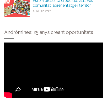
Esterri presenta el Joc del Gall Fer:
comunitat, aprenentatge i territori
ABRIL 22, 2026
Andròmines: 25 anys creant oportunitats