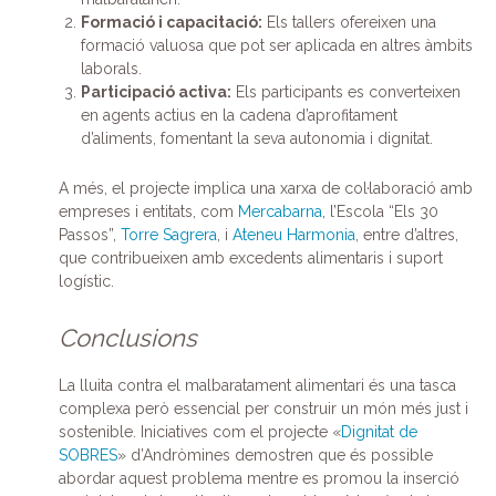
Formació i capacitació:
Els tallers ofereixen una
formació valuosa que pot ser aplicada en altres àmbits
laborals.
Participació activa:
Els participants es converteixen
en agents actius en la cadena d’aprofitament
d’aliments, fomentant la seva autonomia i dignitat.
A més, el projecte implica una xarxa de col·laboració amb
empreses i entitats, com
Mercabarna
, l’Escola “Els 30
Passos”,
Torre Sagrera
, i
Ateneu Harmonia
, entre d’altres,
que contribueixen amb excedents alimentaris i suport
logístic.
Conclusions
La lluita contra el malbaratament alimentari és una tasca
complexa però essencial per construir un món més just i
sostenible. Iniciatives com el projecte «
Dignitat de
SOBRES
» d’Andròmines demostren que és possible
abordar aquest problema mentre es promou la inserció