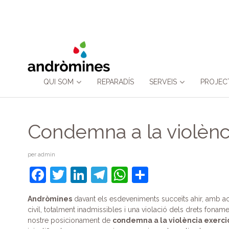
Skip
QUI SOM
REPARADÍS
SERVEIS
PROJEC
to
content
Condemna a la violènc
per
admin
F
T
Li
T
W
C
a
w
n
el
h
o
Andròmines
davant els esdeveniments succeïts ahir, amb a
c
itt
k
e
at
m
civil, totalment inadmissibles i una violació dels drets fonam
e
er
e
gr
s
p
nostre posicionament de
condemna a la violència exerci