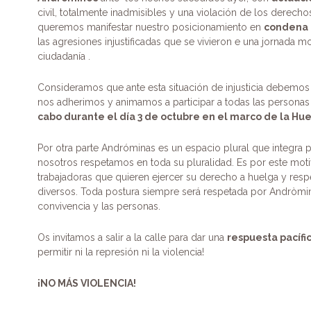
civil, totalmente inadmisibles y una violación de los derech
queremos manifestar nuestro posicionamiento en
condena a
las agresiones injustificadas que se vivieron e una jornada m
ciudadanía .
Consideramos que ante esta situación de injusticia debemos 
nos adherimos y animamos a participar a todas las persona
cabo durante el día 3 de octubre en el marco de la Hu
Por otra parte Andróminas es un espacio plural que integra 
nosotros respetamos en toda su pluralidad. Es por este mot
trabajadoras que quieren ejercer su derecho a huelga y res
diversos. Toda postura siempre será respetada por Andròmin
convivencia y las personas.
Os invitamos a salir a la calle para dar una
respuesta pacífi
permitir ni la represión ni la violencia!
¡NO MÁS VIOLENCIA!