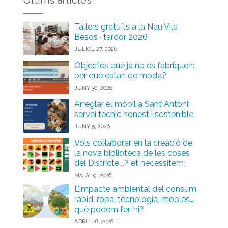
Últims articles
Tallers gratuïts a la Nau Vila
Besòs · tardor 2026
JULIOL 27, 2026
Objectes que ja no es fabriquen:
per què estan de moda?
JUNY 30, 2026
Arreglar el mòbil a Sant Antoni:
servei tècnic honest i sostenible
JUNY 5, 2026
Vols col·laborar en la creació de
la nova biblioteca de les coses
del Districte….? et necessitem!
MAIG 19, 2026
L’impacte ambiental del consum
ràpid: roba, tecnologia, mobles…
què podem fer-hi?
ABRIL 28, 2026