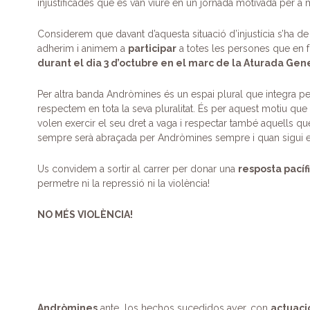
injustificades que es van viure en un jornada motivada per a ma
b
dI
a
A
ar
o
n
m
p
te
Considerem que davant d’aquesta situació d’injustícia s’ha de 
adherim i animem a
participar
a totes les persones que en 
o
p
ix
durant el dia 3 d’octubre en el marc de la Aturada Gen
k
Per altra banda Andròmines és un espai plural que integra per
respectem en tota la seva pluralitat. És per aquest motiu que
volen exercir el seu dret a vaga i respectar també aquells qu
sempre serà abraçada per Andròmines sempre i quan sigui exe
Us convidem a sortir al carrer per donar una
resposta pacíf
permetre ni la repressió ni la violència!
NO MÉS VIOLÈNCIA!
Andròmines
ante los hechos sucedidos ayer, con
actuaci