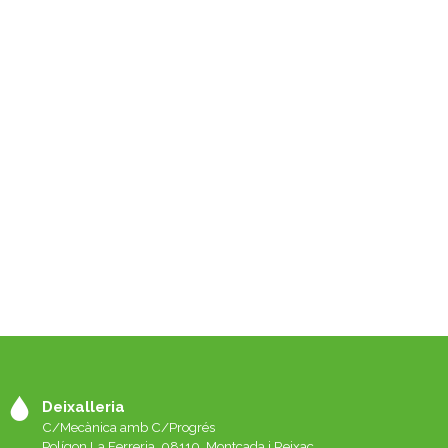
Deixalleria
C/Mecànica amb C/Progrés
Polígon La Ferreria. 08110, Montcada i Reixac