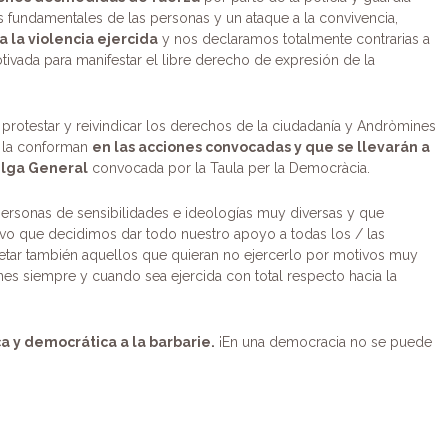
os fundamentales de las personas y un ataque a la convivencia,
 la violencia ejercida
y nos declaramos totalmente contrarias a
otivada para manifestar el libre derecho de expresión de la
protestar y reivindicar los derechos de la ciudadanía y Andròmines
s la conforman
en las acciones convocadas y que se llevarán a
elga General
convocada por la Taula per la Democràcia.
personas de sensibilidades e ideologías muy diversas y que
ivo que decidimos dar todo nuestro apoyo a todas los / las
petar también aquellos que quieran no ejercerlo por motivos muy
es siempre y cuando sea ejercida con total respecto hacia la
ca y democrática a la barbarie.
¡En una democracia no se puede