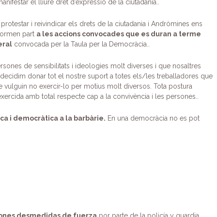
nifestar el lliure dret d’expressió de la ciutadania..
protestar i reivindicar els drets de la ciutadania i Andròmines ens
formen part
a les accions convocades que es duran a terme
eral
convocada per la Taula per la Democràcia..
sones de sensibilitats i ideologies molt diverses i que nosaltres
 decidim donar tot el nostre suport a totes els/les treballadores que
e vulguin no exercir-lo per motius molt diversos. Tota postura
rcida amb total respecte cap a la convivència i les persones..
ica i democràtica a la barbàrie.
En una democràcia no es pot
ones desmedidas de fuerza
por parte de la policía y guardia