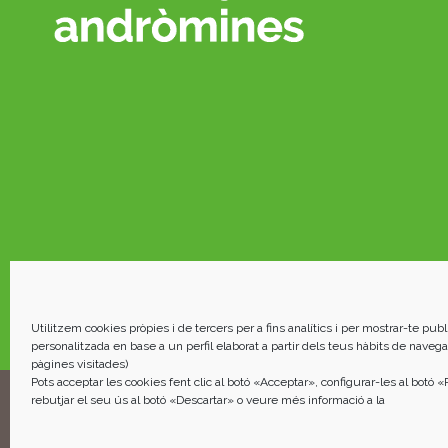
Utilitzem cookies pròpies i de tercers per a fins analítics i per mostrar-te publi
personalitzada en base a un perfil elaborat a partir dels teus hàbits de naveg
pàgines visitades)
Pots acceptar les cookies fent clic al botó «Acceptar», configurar-les al botó 
rebutjar el seu ús al botó «Descartar» o veure més informació a la
Andròmines 2023 |
AVISO LEGAL
|
POLÍTICA DE PRIVACIDAD