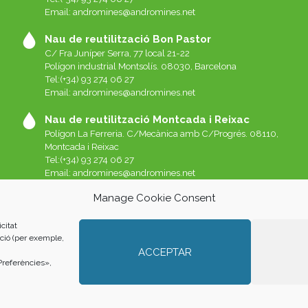
Email:
andromines@andromines.net
Nau de reutilització Bon Pastor
C/ Fra Juníper Serra, 77 local 21-22
Polígon industrial Montsolís. 08030, Barcelona
Tel:(+34) 93 274 06 27
Email:
andromines@andromines.net
Nau de reutilització Montcada i Reixac
Polígon La Ferreria. C/Mecànica amb C/Progrés. 08110,
Montcada i Reixac
Tel:(+34) 93 274 06 27
Email:
andromines@andromines.net
Manage Cookie Consent
citat
ació (per exemple,
ACCEPTAR
«Preferències»,
|
COOKIES
| Fotos: Albert San Andrés i Oriol L. Rubio. Home: Luis Álv