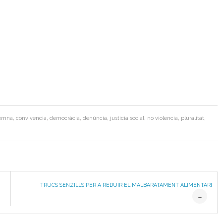
emna
,
convivència
,
democràcia
,
denúncia
,
justicia social
,
no violencia
,
pluralitat
,
TRUCS SENZILLS PER A REDUIR EL MALBARATAMENT ALIMENTARI
→