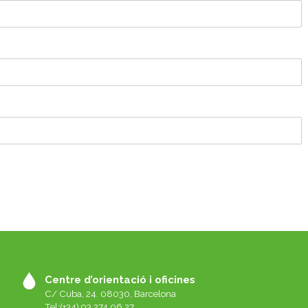
Centre d’orientació i oficines
C/ Cuba, 24. 08030, Barcelona
Tel:(+34) 93 274 06 27