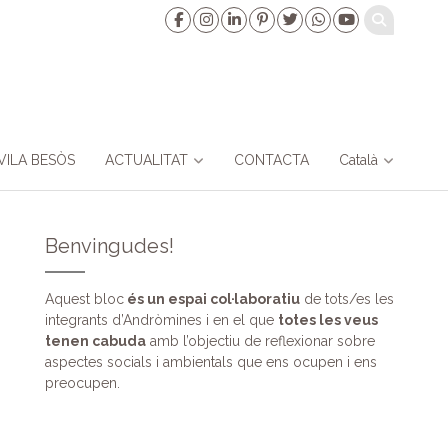
VILA BESÒS
ACTUALITAT
CONTACTA
Català
Benvingudes!
Aquest bloc
és un espai col·laboratiu
de tots/es les
integrants d’Andròmines i en el que
totes les veus
tenen cabuda
amb l’objectiu de reflexionar sobre
aspectes socials i ambientals que ens ocupen i ens
preocupen.