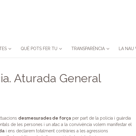
TES
QUÈ POTS FER TU
TRANSPARÈNCIA
LA NAU 
ia. Aturada General
ctuacions
desmesurades de força
per part de la policia i guàrdia
entals de les persones i un atac a la convivència volem manifestar el
da
i ens declarem totalment contràries a les agressions