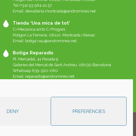
Tel:(+34) 93 564 41 57
Email: deixalleria.montcada@andromines.net
Tienda ‘Una mica de tot’
C/Mecànica amb C/Progrés
Polígon La Ferreria. 08110, Montcada i Reixac
Email: botiga.nau@andromines.net
Botiga Reparadís
Pl. Mercadal, 41 Parada 9
Galeries del Mercat de Sant Andreu. 08030 Barcelona
Whatssap 639-520-060
Email:
reparadis@andromines.net
Botiga Una Mica de tot Sant Andreu
Pl. Mercadal, 41 Parada 8
Galeries del Mercat de Sant Andreu. 08030 Barcelona
DENY
PREFERÈNCIES
arez Marra.