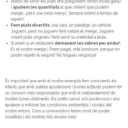
Abans de servir els plats ens preguntem: tenim molta gana?
I
ajustem les quantitats
al que creiem que podem
menjar… però una mica menys. Sempre estem a temps de
repetir!
Fem plats divertits
: una cara, un paisatge, un vehicle.
Juguem, però no juguem fent malbé el menjar. Juguem
creant plats originals i fent servir la creativitat a taula.
Si anem a un restaurant
demanem les sobres per endur
!
És el nostre menjar i l’hem pagat, està boníssim, perquè no
poder repetir al vespre? No tingueu vergonya!
És important que amb el nostre exemple fem conscients els
infants que amb petites aportacions i bones actituds podem fer
un consum més responsable que eviti el malbaratament de
moltes tones d’aliments. Els petits canvis són poderosos i ens
ajudaran a millorar les condicions ambientals i socials del
nostre entorn. Com a consumidors tenim molt de poder,
nosaltres i els nostres fills encara més!