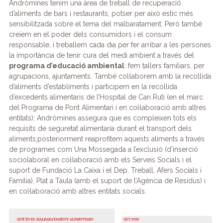
Andròmines tenim una àrea de treball de recuperació
d’aliments de bars i restaurants, potser per això estic més
sensibilitzada sobre el tema del malbaratament. Però també
creiem en el poder dels consumidors i el consum
responsable, i treballem cada dia per fer arribar a les persones
la importància de tenir cura del medi ambient a través del
programa d’educació ambiental
: fem tallers familiars, per
agrupacions, ajuntaments. També col·laborem amb la recollida
d’aliments d’establiments i participem en la recollida
d’excedents alimentaris de l’Hospital de Can Ruti (en el marc
del Programa de Pont Alimentari i en col·laboració amb altres
entitats); Andròmines assegura que es compleixen tots els
requisits de seguretat alimentaria durant el transport dels
aliments;posteriorment reaprofitem aquests aliments a través
de programes com Una Mossegada a l’exclusió (d’inserció
sociolaboral en col·laboració amb els Serveis Socials i el
suport de Fundació La Caixa i el Dep. Treball, Afers Socials i
Família), Plat a Taula (amb el suport de l’Agència de Residus) i
en col·laboració amb altres entitats socials.