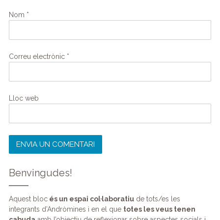
Nom
*
Correu electrònic
*
Lloc web
Benvingudes!
Aquest bloc
és un espai col·laboratiu
de tots/es les
integrants d’Andròmines i en el que
totes les veus tenen
cabuda
amb l’objectiu de reflexionar sobre aspectes socials i