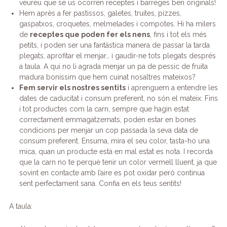
veureu que se us ocorren receptes i barreges ben originals!
Hem après a fer pastissos, galetes, truites, pizzes,
gaspatxos, croquetes, melmelades i compotes. Hi ha milers
de
receptes que poden fer els nens
, fins i tot els més
petits, i poden ser una fantàstica manera de passar la tarda
plegats, aprofitar el menjar… i gaudir-ne tots plegats després
a taula. A qui no li agrada menjar un pa de pessic de fruita
madura boníssim que hem cuinat nosaltres mateixos?
Fem servir els nostres sentits
i aprenguem a entendre les
dates de caducitat i consum preferent, no són el mateix. Fins
i tot productes com la carn, sempre que hagin estat
correctament emmagatzemats, poden estar en bones
condicions per menjar un cop passada la seva data de
consum preferent. Ensuma, mira el seu color, tasta-ho una
mica, quan un producte està en mal estat es nota. I recorda
que la carn no te perquè tenir un color vermell lluent, ja que
sovint en contacte amb l’aire es pot oxidar però continua
sent perfectament sana. Confia en els teus sentits!
A taula: