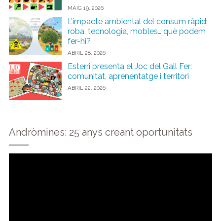
MAIG 19, 2026
L’impacte ambiental del consum ràpid:
roba, tecnologia, mobles… què podem
fer-hi?
ABRIL 28, 2026
Esterri presenta el Joc del Gall Fer:
comunitat, aprenentatge i territori
ABRIL 22, 2026
Andròmines: 25 anys creant oportunitats