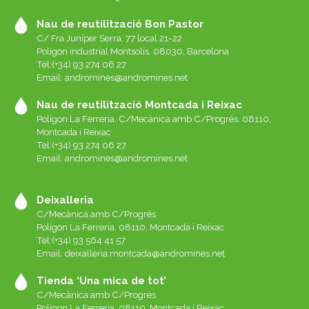
Nau de reutilització Bon Pastor
C/ Fra Juníper Serra, 77 local 21-22
Polígon industrial Montsolís. 08030, Barcelona
Tel:(+34) 93 274 06 27
Email:
andromines@andromines.net
Nau de reutilització Montcada i Reixac
Polígon La Ferreria. C/Mecànica amb C/Progrés. 08110,
Montcada i Reixac
Tel:(+34) 93 274 06 27
Email:
andromines@andromines.net
Deixalleria
C/Mecànica amb C/Progrés
Polígon La Ferreria. 08110, Montcada i Reixac
Tel:(+34) 93 564 41 57
Email: deixalleria.montcada@andromines.net
Tienda ‘Una mica de tot’
C/Mecànica amb C/Progrés
Polígon La Ferreria. 08110, Montcada i Reixac