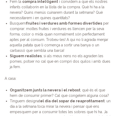
Fem la
compra intel·ligent
i convidem a que els nostres
infants col·laborin en la llista de la compra. Què hi ha a la
nevera? Quins menús cuinarem durant la setmana? Què
necessitarem i en quines quantitats?
Busquem
fruites i verdures amb formes divertides
per
comprar: moltes fruites i verdures es llencen per la seva
forma, color o mida quan normalment són perfectament
aptes per al consum. Trobeu-les! A qui no li agrada menjar
aquella patata que li comença a sortir una banya o un
carbassó que sembla una barca!
Siguem realistes
, si als meus nens no els agraden les
pomes, potser no cal que en compri dos quilos i amb dues
ja fem.
A casa:
Organitzem junts la nevera i el rebost
; què és el que
hem de consumir primer? Cal que congelem alguna cosa?
Tinguem designat
el dia del sopar de reaprofitament
: un
dia a la setmana toca mirar la nevera i pensar què ens
empesquem per a consumir totes les sobres que hi ha. Ja