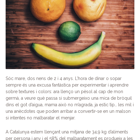
e
er
e
gr
s
p
b
dI
a
A
ar
o
n
m
p
te
o
p
ix
k
Sóc mare, dos nens de 2 i 4 anys. L’hora de dinar o sopar
sempre és una excusa fantàstica per experimentar i aprendre
sobre textures i colors: ara llenço un pèsol al cap de mon
germà, a veure què passa si submergeixo una mica de bròquil
dins el got d’aigua, mama això no m’agrada, ja estic tip… les mil i
una anècdotes que poden arribar a convertir-se en un malson
si intentes no malbaratar el menjar.
A Catalunya estem llençant una mitjana de 34,9 kg d’aliments
per persona i any i el 58% del malbaratament es produeix a les