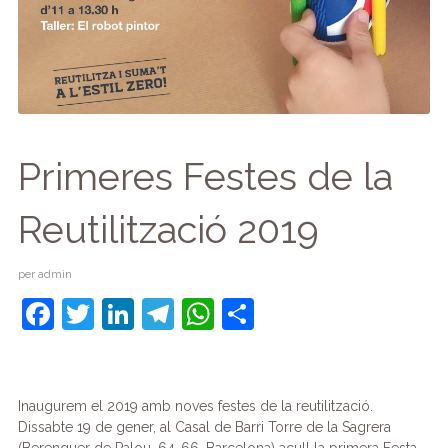
Primeres Festes de la
Reutilització 2019
per
admin
F
T
Li
T
W
C
a
w
n
el
h
o
c
itt
k
e
at
m
e
er
e
gr
s
p
Inaugurem el 2019 amb noves festes de la reutilització.
Dissabte 19 de gener, al Casal de Barri Torre de la Sagrera
b
dI
a
A
ar
(Berenguer de Palou, 64-66, Barcelona) acull la primera Festa