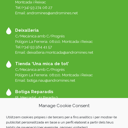
Montcada i Reixac
Tel:(+34) 93 274 06 27
Email:
andromines@andromines.net
Deixalleria
C/Mecànica amb C/Progrés
Polígon La Ferreria. 08110, Montcada i Reixac
Tel:(+34) 93 564 41 57
Email: deixalleria.montcada@andromines.net
Tienda ‘Una mica de tot’
C/Mecànica amb C/Progrés
Polígon La Ferreria. 08110, Montcada i Reixac
Email: botiga.nau@andromines.net
Botiga Reparadís
Pl. Mercadal, 41 Parada 9
Galeries del Mercat de Sant Andreu. 08030 Barcelona
Manage Cookie Consent
Whatssap 639-520-060
Email:
reparadis@andromines.net
Utilitzem cookies pròpies i de tercers per a fins analítics i per mostrar-te
Botiga Una Mica de tot Sant Andreu
publicitat personalitzada en base a un perfil elaborat a partir dels teus
hàbits de navegació (per exemple, pàgines visitades)