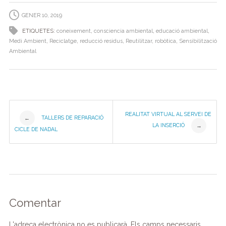
b
dI
a
A
ar
GENER 10, 2019
o
n
m
p
te
ETIQUETES:
coneixement
,
consciencia ambiental
,
educació ambiental
,
o
p
ix
Medi Ambient
,
Reciclatge
,
reducció residus
,
Reutilitzar
,
robòtica
,
Sensibilització
Ambiental
k
Post
REALITAT VIRTUAL AL SERVEI DE
TALLERS DE REPARACIÓ
←
LA INSERCIÓ
→
CICLE DE NADAL
navigation
Comentar
L'adreça electrònica no es publicarà.
Els camps necessaris