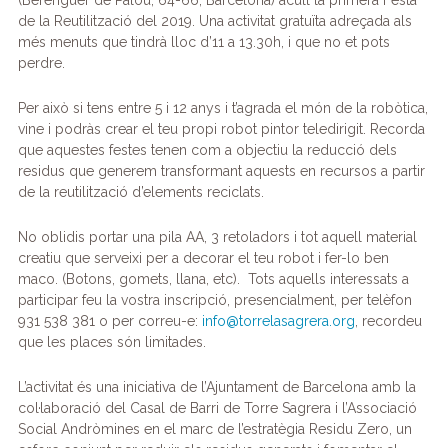
o
n
m
p
te
de la Reutilització del 2019. Una activitat gratuïta adreçada als
més menuts que tindrà lloc d’11 a 13.30h, i que no et pots
o
p
ix
perdre.
k
Per això si tens entre 5 i 12 anys i t’agrada el món de la robòtica,
vine i podràs crear el teu propi robot pintor teledirigit. Recorda
que aquestes festes tenen com a objectiu la reducció dels
residus que generem transformant aquests en recursos a partir
de la reutilització d’elements reciclats.
No oblidis portar una pila AA, 3 retoladors i tot aquell material
creatiu que serveixi per a decorar el teu robot i fer-lo ben
maco. (Botons, gomets, llana, etc).
Tots aquells interessats a
participar feu la vostra inscripció, presencialment, per telèfon
931 538 381 o per correu-e:
info@torrelasagrera.org
, recordeu
que les places són limitades.
L’activitat és una iniciativa de l’Ajuntament de Barcelona amb la
col·laboració del Casal de Barri de Torre Sagrera i l’Associació
Social Andròmines en el marc de l’estratègia Residu Zero, un