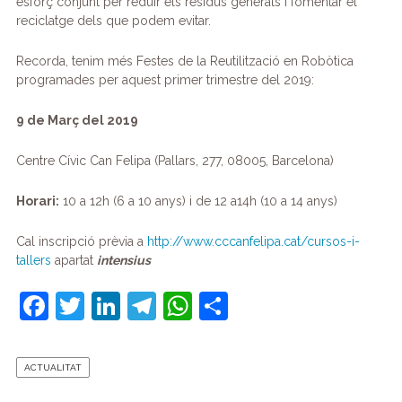
esforç conjunt per reduir els residus generats i fomentar el
reciclatge dels que podem evitar.
Recorda, tenim més Festes de la Reutilització en Robòtica
programades per aquest primer trimestre del 2019:
9 de Març del 2019
Centre Cívic Can Felipa (Pallars, 277, 08005, Barcelona)
Horari:
10 a 12h (6 a 10 anys) i de 12 a14h (10 a 14 anys)
Cal inscripció prèvia a
http://www.cccanfelipa.cat/cursos-i-
tallers
apartat
intensius
F
T
Li
T
W
C
a
w
n
el
h
o
c
itt
k
e
at
m
ACTUALITAT
e
er
e
gr
s
p