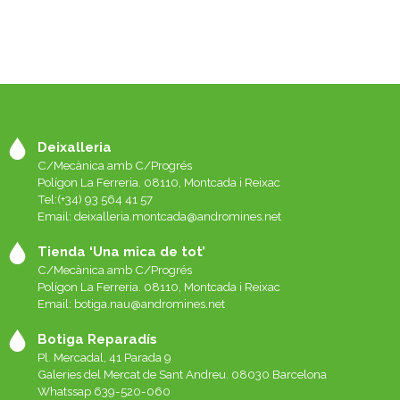
Deixalleria
C/Mecànica amb C/Progrés
Polígon La Ferreria. 08110, Montcada i Reixac
Tel:(+34) 93 564 41 57
Email: deixalleria.montcada@andromines.net
Tienda ‘Una mica de tot’
C/Mecànica amb C/Progrés
Polígon La Ferreria. 08110, Montcada i Reixac
Email: botiga.nau@andromines.net
Botiga Reparadís
Pl. Mercadal, 41 Parada 9
Galeries del Mercat de Sant Andreu. 08030 Barcelona
Whatssap 639-520-060