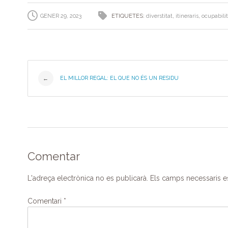
b
dI
a
A
ar
GENER 29, 2023
ETIQUETES:
diverstitat
,
itineraris
,
ocupabilit
o
n
m
p
te
o
p
ix
k
Post
EL MILLOR REGAL: EL QUE NO ÉS UN RESIDU
←
navigation
Comentar
L'adreça electrònica no es publicarà.
Els camps necessaris 
Comentari
*