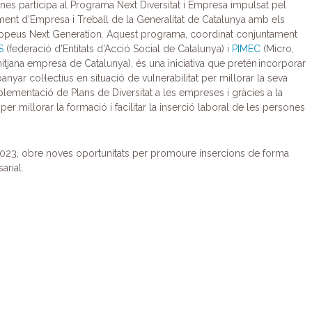
ines
participa al Programa Next Diversitat i Empresa impulsat pel
ent d’Empresa i Treball de la Generalitat de Catalunya amb els
opeus Next Generation. Aquest programa, coordinat conjuntament
S
(federació d’Entitats d’Acció Social de Catalunya) i
PIMEC
(Micro,
 mitjana empresa de Catalunya), és una iniciativa que pretén incorporar
anyar col·lectius en situació de vulnerabilitat per millorar la seva
mplementació de Plans de Diversitat a les empreses i gràcies a la
 per millorar la formació i facilitar la inserció laboral de les persones
 2023, obre noves oportunitats per promoure insercions de forma
arial.