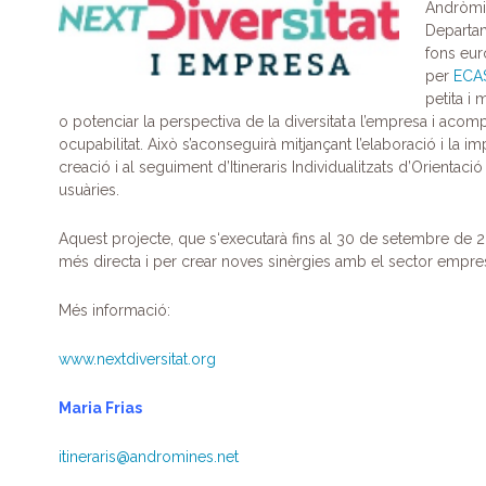
c
itt
k
e
at
m
Andròm
Departam
e
er
e
gr
s
p
fons eur
b
dI
a
A
ar
per
ECA
petita i
o
n
m
p
te
o potenciar la perspectiva de la diversitat a l’empresa i acomp
ocupabilitat. Això s’aconseguirà mitjançant l’elaboració i la i
o
p
ix
creació i al seguiment d’Itineraris Individualitzats d’Orientació
k
usuàries.
Aquest projecte, que s‘executarà fins al 30 de setembre de
més directa i per crear noves sinèrgies amb el sector empres
Més informació:
www.nextdiversitat.org
Maria Frias
itineraris
@andromines.net