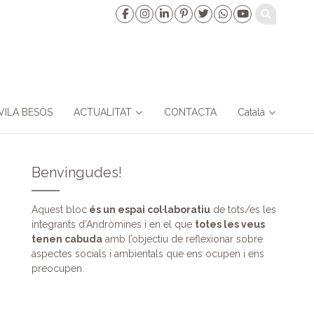
VILA BESÒS
ACTUALITAT
CONTACTA
Català
Benvingudes!
Aquest bloc
és un espai col·laboratiu
de tots/es les
integrants d’Andròmines i en el que
totes les veus
tenen cabuda
amb l’objectiu de reflexionar sobre
aspectes socials i ambientals que ens ocupen i ens
preocupen.