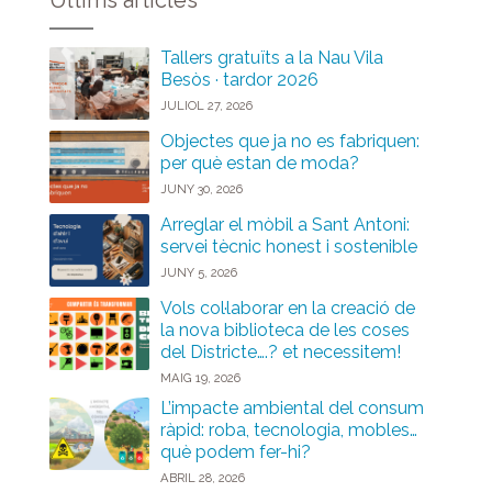
Últims articles
Tallers gratuïts a la Nau Vila
Besòs · tardor 2026
JULIOL 27, 2026
Objectes que ja no es fabriquen:
per què estan de moda?
JUNY 30, 2026
Arreglar el mòbil a Sant Antoni:
servei tècnic honest i sostenible
JUNY 5, 2026
Vols col·laborar en la creació de
la nova biblioteca de les coses
del Districte….? et necessitem!
MAIG 19, 2026
L’impacte ambiental del consum
ràpid: roba, tecnologia, mobles…
què podem fer-hi?
ABRIL 28, 2026