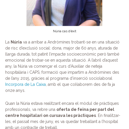
Núria cas d’èxit
La
Núria
va a arribar a Andròmines trobant-se en una situació
de risc d’exclusió social: dona, major de 60 anys, aturada de
llarga durada, tot patint l’impacte socioeconòmic però també
emocional de trobar-se en aquesta situació. A l’abril d’aquest
any, la Núria va començar el curs d’Auxiliar de neteja
hospitalària i CAPS; formació que impartim a Andròmines des
de l’any 2015, gràcies al programa d’inserció sociolaboral
Incorpora de La Caixa
, amb el que col·laborem des de fa ja
onze anys.
Quan la Núria estava realitzant encara el mòdul de pràctiques
professionals, va rebre una
oferta de feina per part del
centre hospitalari on cursava les pràctiques
. En finalitzar-
les, el passat mes de juny, es va quedar treballant a l’hospital
amb un contracte de treball.