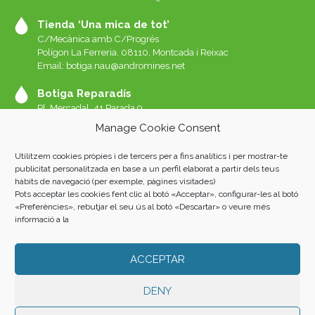
Tienda ‘Una mica de tot’
C/Mecànica amb C/Progrés
Polígon La Ferreria. 08110, Montcada i Reixac
Email: botiga.nau@andromines.net
Botiga Reparadís
Pl. Mercadal, 41 Parada 9
Galeries del Mercat de Sant Andreu. 08030 Barcelona
Manage Cookie Consent
Whatssap 639-520-060
Email:
reparadis@andromines.net
Utilitzem cookies pròpies i de tercers per a fins analítics i per mostrar-te
Botiga Una Mica de tot Sant Andreu
publicitat personalitzada en base a un perfil elaborat a partir dels teus
hàbits de navegació (per exemple, pàgines visitades)
Pl. Mercadal, 41 Parada 8
Pots acceptar les cookies fent clic al botó «Acceptar», configurar-les al botó
Galeries del Mercat de Sant Andreu. 08030 Barcelona
«Preferències», rebutjar el seu ús al botó «Descartar» o veure més
informació a la
ACCEPTAR
Andròmines 2023 |
AVISO LEGAL
|
POLÍTICA DE PRIVACIDAD
|
COOKIES
| Fotos: Albert San Andrés i Oriol L. Rubio. Home: Luis
Álvarez Marra.
DENY