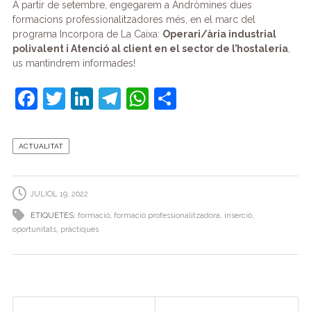
A partir de setembre, engegarem a Andròmines dues
formacions professionalitzadores més, en el marc del
programa Incorpora de La Caixa:
Operari/ària industrial
polivalent i Atenció al client en el sector de l’hostaleria
,
us mantindrem informades!
F
T
Li
T
W
C
a
w
n
el
h
o
c
itt
k
e
at
m
ACTUALITAT
e
er
e
gr
s
p
b
dI
a
A
ar
JULIOL 19, 2022
o
n
m
p
te
ETIQUETES:
formació
,
formació professionalitzadora
,
inserció
,
o
p
ix
oportunitats
,
pràctiques
k