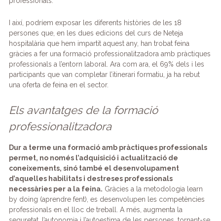
professionals.
I així, podríem exposar les diferents històries de les 18
persones que, en les dues edicions del curs de Neteja
hospitalària que hem impartit aquest any, han trobat feina
gràcies a fer una formació professionalitzadora amb pràctiques
professionals a l’entorn laboral. Ara com ara, el 69% dels i les
participants que van completar l’itinerari formatiu, ja ha rebut
una oferta de feina en el sector.
Els avantatges de la formació
professionalitzadora
Dur a terme una formació amb pràctiques professionals
permet, no només l’adquisició i actualització de
coneixements, sinó també el desenvolupament
d’aquelles habilitats i destreses professionals
necessàries per a la feina.
Gràcies a la metodologia learn
by doing (aprendre fent), es desenvolupen les competències
professionals en el lloc de treball. A més, augmenta la
seguretat, l’autonomia i l’autoestima de les persones, tornant-se