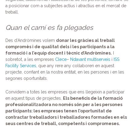
a posicionar com a subjectes actius i atractius en el mercat de
treball.
Quan el camí es fa plegades
Des d’Andròmines volem
donar les gràcies al treball
compromès i de qualitat dels i les participants a la
formació i a l’equip docent i tècnic d’Andròmines.
I
sobretot, a les empreses
Clece
–
Ndavant multiserveis
i
ISS
Facility Services,
que any rere any col·laboren en aquest
projecte, confiant en la nostra entitat, en les persones i en les
segones oportunitats.
Convidem a totes les empreses que ens llegeixin a participar
en aquest tipus de projectes.
Els beneficis de la formació
professionalitzadora no només són per a les persones
participants: les empreses tenen l’oportunitat de
contractar treballadors i treballadores formades en els
seus centres de treball, competents i compromeses.