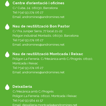
Centre d’orientació i oficines
C/ Cuba, 24. 08030, Barcelona
Tel:(+34) 93 274 06 27
Email:
andromines@andromines.net
Nau de reutilització Bon Pastor
C/ Fra Juníper Serra, 77 local 21-22
Polígon industrial Montsolís. 08030, Barcelona
Tel:(+34) 93 274 06 27
Email:
andromines@andromines.net
Nau de reutilització Montcada i Reixac
Polígon La Ferreria. C/Mecànica amb C/Progrés. 08110,
Montcada i Reixac
Tel:(+34) 93 274 06 27
Email:
andromines@andromines.net
Deixalleria
C/Mecànica amb C/Progrés
Polígon La Ferreria. 08110, Montcada i Reixac
Tel:(+34) 93 564 41 57
Email: deixalleria.montcada@andromines.net