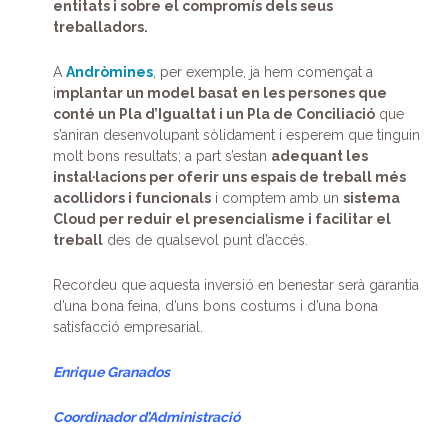
entitats i sobre el compromís dels seus
treballadors.
A
Andròmines
, per exemple, ja hem començat a
i
mplantar un model basat en les persones que
conté un Pla d’Igualtat i un Pla de Conciliació
que
s’aniran desenvolupant sòlidament i esperem que tinguin
molt bons resultats; a part s’estan
adequant les
instal·lacions per oferir uns espais de treball més
acollidors i funcionals
i comptem amb un
sistema
Cloud per reduir el presencialisme i facilitar el
treball
des de qualsevol punt d’accés.
Recordeu que aquesta inversió en benestar serà garantia
d’una bona feina, d’uns bons costums i d’una bona
satisfacció empresarial.
Enrique Granados
Coordinador d’Administració