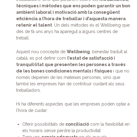
tècniques i mètodes que ens poden garantir un bon
ambient laboral i motivació amb la consegüent
eficiència a l’hora de treballar i d’aquesta manera
retenir el talent
. Un dels mètodes és el Wellbeing que
des de fa uns anys ha aparegut a alguns centres de
treball.
Aquest nou concepte de
Wellbeing
, benestar traduït al
català, es pot definir com
l’estat de satisfacció i
tranquil·litat que presenten les persones a través
de les bones condiciones mentals i físiques
i que no
només depenen de les mateixes persones, sinó que
també les empreses han de contribuir cuidant als seus
treballadors.
Hi ha diferents aspectes que les empreses poden optar a
l’hora de cuidar:
Oferir possibilitats de
conciliació
com la flexibilitat en
els horaris sense perdre la productivitat
Tenir uns
espais adequats
on els que els