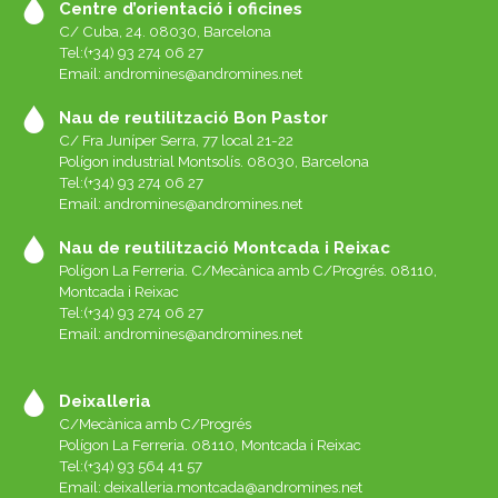
Centre d’orientació i oficines
C/ Cuba, 24. 08030, Barcelona
Tel:(+34) 93 274 06 27
Email:
andromines@andromines.net
Nau de reutilització Bon Pastor
C/ Fra Juníper Serra, 77 local 21-22
Polígon industrial Montsolís. 08030, Barcelona
Tel:(+34) 93 274 06 27
Email:
andromines@andromines.net
Nau de reutilització Montcada i Reixac
Polígon La Ferreria. C/Mecànica amb C/Progrés. 08110,
Montcada i Reixac
Tel:(+34) 93 274 06 27
Email:
andromines@andromines.net
Deixalleria
C/Mecànica amb C/Progrés
Polígon La Ferreria. 08110, Montcada i Reixac
Tel:(+34) 93 564 41 57
Email: deixalleria.montcada@andromines.net