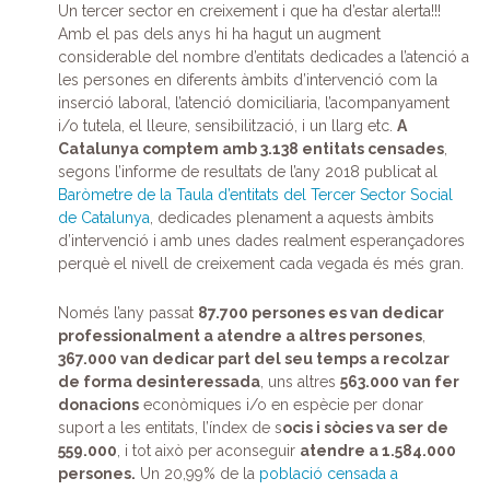
Un tercer sector en creixement i que ha d’estar alerta!!!
Amb el pas dels anys hi ha hagut un augment
considerable del nombre d’entitats dedicades a l’atenció a
les persones en diferents àmbits d’intervenció com la
inserció laboral, l’atenció domiciliaria, l’acompanyament
i/o tutela, el lleure, sensibilització, i un llarg etc.
A
Catalunya comptem amb 3.138 entitats censades
,
segons l’informe de resultats de l’any 2018 publicat al
Baròmetre de la Taula d’entitats del Tercer Sector Social
de Catalunya
, dedicades plenament a aquests àmbits
d’intervenció i amb unes dades realment esperançadores
perquè el nivell de creixement cada vegada és més gran.
Només l’any passat
87.700 persones es van dedicar
professionalment a atendre a altres persones
,
367.000 van dedicar part del seu temps a recolzar
de forma desinteressada
, uns altres
563.000 van fer
donacions
econòmiques i/o en espècie per donar
suport a les entitats, l’índex de s
ocis i sòcies va ser de
559.000
, i tot això per aconseguir
atendre a 1.584.000
persones.
Un 20,99% de la
població censada a