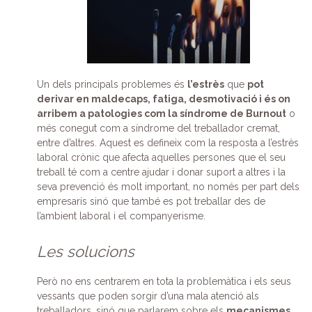
Un dels principals problemes és
l’estrès
que
pot
derivar en maldecaps, fatiga, desmotivació i és on
arribem a patologies com la síndrome de Burnout
o
més conegut com a síndrome del treballador cremat,
entre d’altres. Aquest es defineix com la resposta a l’estrès
laboral crònic que afecta aquelles persones que el seu
treball té com a centre ajudar i donar suport a altres i la
seva prevenció és molt important, no només per part dels
empresaris sinó que també es pot treballar des de
l’ambient laboral i el companyerisme.
Les solucions
Però no ens centrarem en tota la problemàtica i els seus
vessants que poden sorgir d’una mala atenció als
treballadors, sinó que parlarem sobre els
mecanismes,