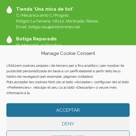
Tienda ‘Una mica de tot’
C/Mecànica amb C/Progrés
Polígon La Ferreria. 08110, Montcada i Reixac
Email: botiga.nau@andromines.net
Botiga Reparadís
Pl. Mercadal, 41 Parada 9
Galeries del Mercat de Sant Andreu. 08030 Barcelona
Manage Cookie Consent
Whatssap 639-520-060
Email:
reparadis@andromines.net
Utilitzem cookies pròpies i de tercers per a fins analítics i per mostrar-te
Botiga Una Mica de tot Sant Andreu
publicitat personalitzada en base a un perfil elaborat a partir dels teus
hàbits de navegació (per exemple, pàgines visitades)
Pl. Mercadal, 41 Parada 8
Pots acceptar les cookies fent clic al botó «Acceptar», configurar-les al botó
Galeries del Mercat de Sant Andreu. 08030 Barcelona
«Preferències», rebutjar el seu ús al botó «Descartar» o veure més
informació a la
ACCEPTAR
Andròmines 2023 |
AVISO LEGAL
|
POLÍTICA DE PRIVACIDAD
|
COOKIES
| Fotos: Albert San Andrés i Oriol L. Rubio. Home: Luis
Álvarez Marra.
DENY