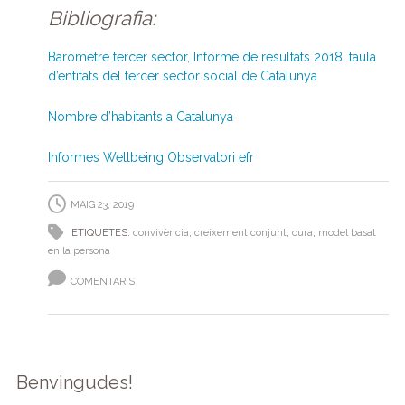
Bibliografia:
Baròmetre tercer sector, Informe de resultats 2018, taula
d’entitats del tercer sector social de Catalunya
Nombre d’habitants a Catalunya
Informes Wellbeing Observatori efr
MAIG 23, 2019
ETIQUETES:
convivència
,
creixement conjunt
,
cura
,
model basat
en la persona
COMENTARIS
Benvingudes!