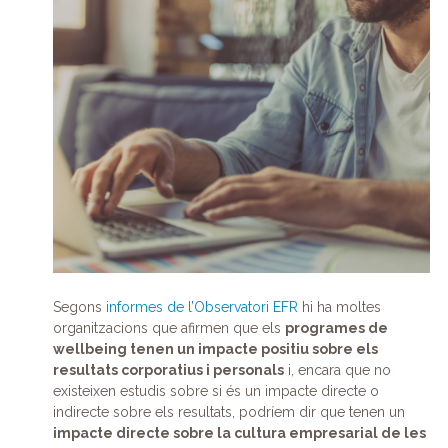
Segons
informes de l’Observatori EFR
hi ha moltes
organitzacions que afirmen que els
programes de
wellbeing tenen un impacte positiu sobre els
resultats corporatius i personals
i, encara que no
existeixen estudis sobre si és un impacte directe o
indirecte sobre els resultats, podríem dir que tenen un
impacte directe sobre la cultura empresarial de les