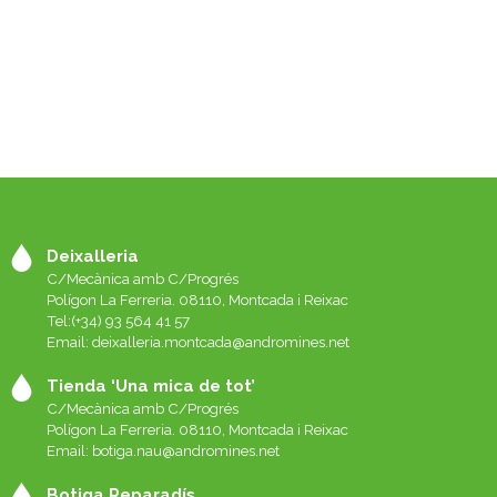
Deixalleria
C/Mecànica amb C/Progrés
Polígon La Ferreria. 08110, Montcada i Reixac
Tel:(+34) 93 564 41 57
Email: deixalleria.montcada@andromines.net
Tienda ‘Una mica de tot’
C/Mecànica amb C/Progrés
Polígon La Ferreria. 08110, Montcada i Reixac
Email: botiga.nau@andromines.net
Botiga Reparadís