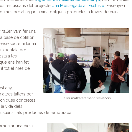
nostres usuaris del projecte
Una Mossegada a l’Exclusió
. Ensenyem
uines per allargar la vida d’alguns productes a través de cuina
 taller, vam fer una
a base de coliflor i
ense sucre ni farina
i xocolata per
sta a les
ue ens han fet
ant tot el mes de
st any,
altres tallers per
Taller malbaratament prevenció
ècniques concretes
 la vida dels
 usuaris i als productes de temporada.
omentar una dieta