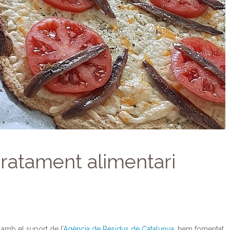
aratament alimentari
, amb el suport de l’
Agència de Residus de Catalunya
, hem fomentat