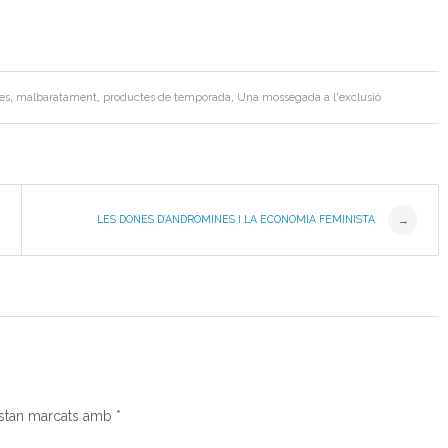
es
,
malbaratament
,
productes de temporada
,
Una mossegada a l'exclusió
LES DONES D’ANDRÒMINES I LA ECONOMIA FEMINISTA
→
estan marcats amb
*