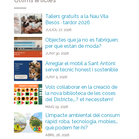
Últims articles
Tallers gratuïts a la Nau Vila
Besòs · tardor 2026
JULIOL 27, 2026
Objectes que ja no es fabriquen:
per què estan de moda?
JUNY 30, 2026
Arreglar el mòbil a Sant Antoni:
servei tècnic honest i sostenible
JUNY 5, 2026
Vols col·laborar en la creació de
la nova biblioteca de les coses
del Districte….? et necessitem!
MAIG 19, 2026
L’impacte ambiental del consum
ràpid: roba, tecnologia, mobles…
què podem fer-hi?
ABRIL 28, 2026