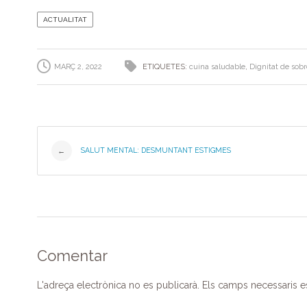
c
itt
k
e
at
m
ACTUALITAT
e
er
e
gr
s
p
b
dI
a
A
ar
MARÇ 2, 2022
ETIQUETES:
cuina saludable
,
Dignitat de sobr
o
n
m
p
te
o
p
ix
k
Post
SALUT MENTAL: DESMUNTANT ESTIGMES
←
navigation
Comentar
L'adreça electrònica no es publicarà.
Els camps necessaris 