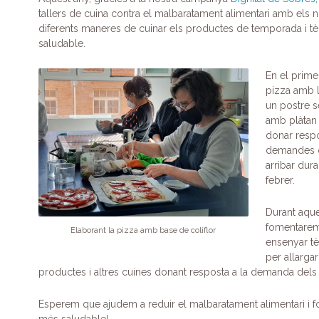
c
itt
k
e
at
m
tallers de cuina contra el malbaratament alimentari amb els 
e
er
e
gr
s
p
diferents maneres de cuinar els productes de temporada i tèq
saludable.
b
dI
a
A
ar
o
n
m
p
te
En el primer
pizza amb l
o
p
ix
un postre s
k
amb plàtan 
donar respo
demandes q
arribar dur
febrer.
Durant aque
fomentarem 
Elaborant la pizza amb base de coliflor
ensenyar t
per allargar
productes i altres cuines donant resposta a la demanda dels
Esperem que ajudem a reduir el malbaratament alimentari i f
més saludable!