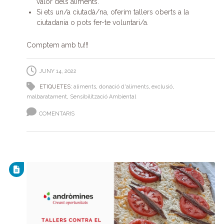
valor dels aliments.
Si ets un/a ciutadà/na, oferim tallers oberts a la
ciutadania o pots fer-te voluntari/a.
Comptem amb tu!!!
JUNY 14, 2022
ETIQUETES:
aliments
,
donació d'aliments
,
exclusió
,
malbaratament
,
Sensibilització Ambiental
COMENTARIS