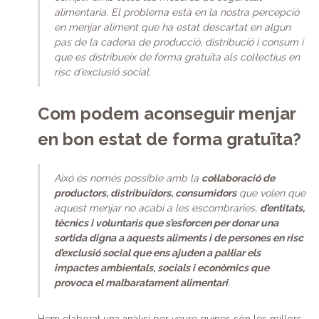
alimentaria. El problema està en la nostra percepció
en menjar aliment que ha estat descartat en algun
pas de la cadena de producció, distribució i consum i
que es distribueix de forma gratuïta als col·lectius en
risc d’exclusió social.
Com podem aconseguir menjar
en bon estat de forma gratuïta?
Això és només possible amb la
col·laboració de
productors, distribuïdors, consumidors
que volen que
aquest menjar no acabi a les escombraries,
d’entitats,
tècnics i voluntaris que s’esforcen per donar una
sortida digna a aquests aliments i de persones en risc
d’exclusió social que ens ajuden a pal·liar els
impactes ambientals, socials i econòmics que
provoca el malbaratament alimentari
.
Hem elaborat una anàlisi per veure quines són les millors