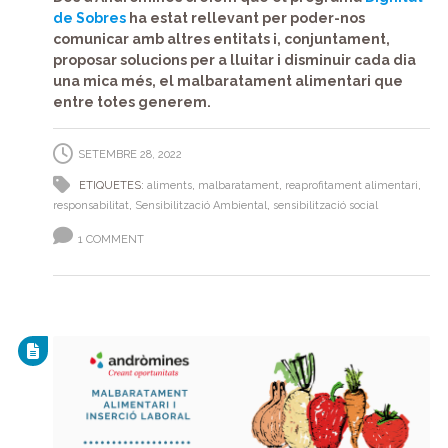
de Sobres
ha estat rellevant per poder-nos
comunicar amb altres entitats i, conjuntament,
proposar solucions per a lluitar i disminuir cada dia
una mica més, el malbaratament alimentari que
entre totes generem.
SETEMBRE 28, 2022
ETIQUETES:
aliments
,
malbaratament
,
reaprofitament alimentari
,
responsabilitat
,
Sensibilització Ambiental
,
sensibilització social
1 COMMENT