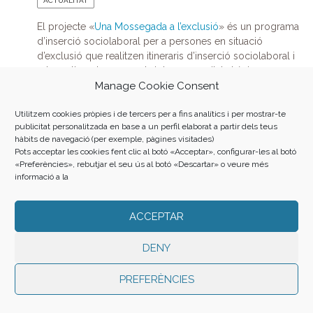
ACTUALITAT
El projecte «
Una Mossegada a l’exclusió
» és un programa
d’inserció sociolaboral per a persones en situació
d’exclusió que realitzen itineraris d’inserció sociolaboral i
reben aliments per a cobrir les necessitats bàsiques per
Manage Cookie Consent
ells/es i les seves famílies.
Utilitzem cookies pròpies i de tercers per a fins analítics i per mostrar-te
publicitat personalitzada en base a un perfil elaborat a partir dels teus
En el marc d’aquest projecte, amb la col·laboració
hàbits de navegació (per exemple, pàgines visitades)
d
‘Aigües de Barcelona
i la donació de
Mercabarna
, i
Pots acceptar les cookies fent clic al botó «Acceptar», configurar-les al botó
gràcies a l’
equip de professionals d’Andròmines i el
«Preferències», rebutjar el seu ús al botó «Descartar» o veure més
treball voluntari d’en Carles
,
durant el 2021 hem
informació a la
empoderat a 44 persones aturades, membres de
famílies en situació de vulnerabilitat social,
ACCEPTAR
millorant la seva capacitació professional, afavorint
la seva inserció laboral i reduint la desigualtat
DENY
nutricional.
PREFERÈNCIES
Durant el 2021, un cop a la setmana, en
Carles, integrat
dins l’equip de la Mossegada, ha sigut el