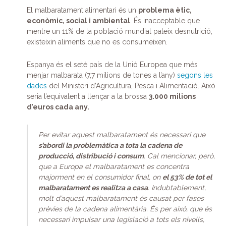
El malbaratament alimentari és un
problema ètic,
econòmic, social i ambiental
. És inacceptable que
mentre un 11% de la població mundial pateix desnutrició,
existeixin aliments que no es consumeixen.
Espanya és el setè país de la Unió Europea que més
menjar malbarata (7,7 milions de tones a l’any)
segons les
dades
del Ministeri d’Agricultura, Pesca i Alimentació. Això
seria l’equivalent a llençar a la brossa
3.000 milions
d’euros cada any.
Per evitar aquest malbaratament és necessari que
s’abordi la problemàtica a tota la cadena de
producció, distribució i consum
. Cal mencionar, però,
que a Europa el malbaratament es concentra
majorment en el consumidor final, on
el 53% de tot el
malbaratament es realitza a casa
. Indubtablement,
molt d’aquest malbaratament és causat per fases
prèvies de la cadena alimentària. És per això, que és
necessari impulsar una legislació a tots els nivells,