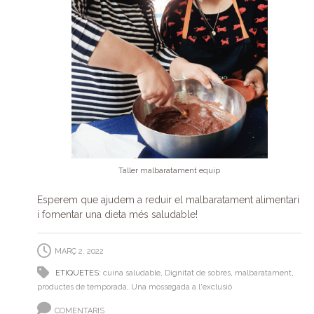
Taller malbaratament equip
Esperem que ajudem a reduir el malbaratament alimentari
i fomentar una dieta més saludable!
MARÇ 2, 2022
ETIQUETES:
cuina saludable
,
Dignitat de sobres
,
malbaratament
,
productes de temporada
,
Una mossegada a l'exclusió
COMENTARIS