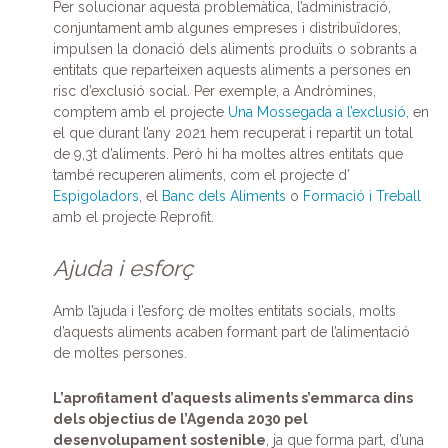
Per solucionar aquesta problemàtica, l’administració,
conjuntament amb algunes empreses i distribuïdores,
impulsen la donació dels aliments produïts o sobrants a
entitats que reparteixen aquests aliments a persones en
risc d’exclusió social. Per exemple, a Andròmines,
comptem amb el projecte
Una Mossegada a l’exclusió
, en
el que durant l’any 2021 hem recuperat i repartit un total
de 9,3t d’aliments. Però hi ha moltes altres entitats que
també recuperen aliments, com el projecte d’
Espigoladors
, el
Banc dels Aliments
o
Formació i Treball
amb el projecte Reprofit.
Ajuda i esforç
Amb l’ajuda i l’esforç de moltes entitats socials, molts
d’aquests aliments acaben formant part de l’alimentació
de moltes persones.
L’aprofitament d’aquests aliments s’emmarca dins
dels objectius de l’Agenda 2030 pel
desenvolupament sostenible
, ja que forma part, d’una