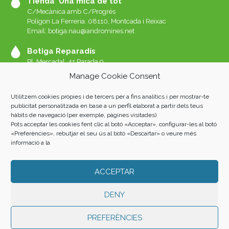
Tienda ‘Una mica de tot’
C/Mecànica amb C/Progrés
Polígon La Ferreria. 08110, Montcada i Reixac
Email: botiga.nau@andromines.net
Botiga Reparadís
Pl. Mercadal, 41 Parada 9
Galeries del Mercat de Sant Andreu. 08030 Barcelona
Manage Cookie Consent
Whatssap 639-520-060
Email:
reparadis@andromines.net
Utilitzem cookies pròpies i de tercers per a fins analítics i per mostrar-te
Botiga Una Mica de tot Sant Andreu
publicitat personalitzada en base a un perfil elaborat a partir dels teus
hàbits de navegació (per exemple, pàgines visitades)
Pl. Mercadal, 41 Parada 8
Pots acceptar les cookies fent clic al botó «Acceptar», configurar-les al botó
Galeries del Mercat de Sant Andreu. 08030 Barcelona
«Preferències», rebutjar el seu ús al botó «Descartar» o veure més
informació a la
ACCEPTAR
Andròmines 2023 |
AVISO LEGAL
|
POLÍTICA DE PRIVACIDAD
|
COOKIES
| Fotos: Albert San Andrés i Oriol L. Rubio. Home: Luis
Álvarez Marra.
DENY
PREFERÈNCIES