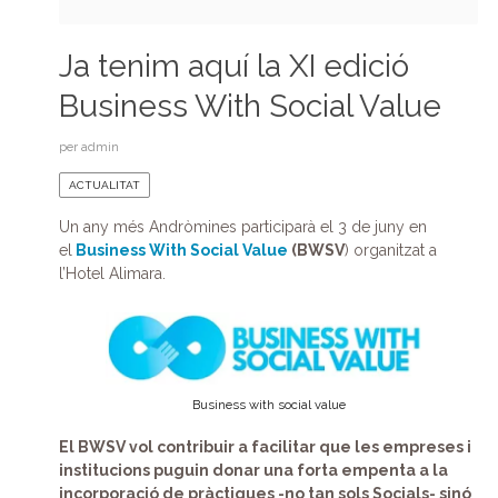
Ja tenim aquí la XI edició
Business With Social Value
per
admin
ACTUALITAT
Un any més Andròmines participarà el 3 de juny en
el
Business
With
Social
Value
(
BWSV
) organitzat a
l’Hotel Alimara.
Business with social value
El
BWSV
vol contribuir a facilitar que les empreses i
institucions puguin donar una forta empenta a la
incorporació de pràctiques -no tan sols Socials- sinó