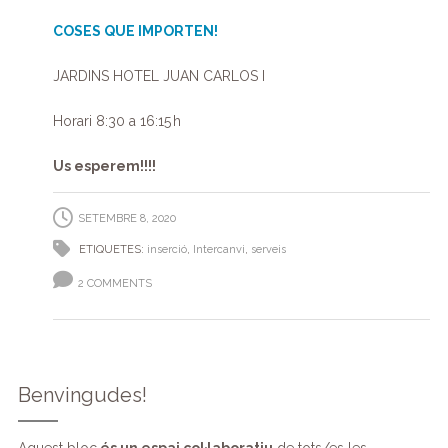
COSES QUE IMPORTEN!
JARDINS HOTEL JUAN CARLOS I
Horari 8:30 a 16:15 h
Us esperem!!!!
SETEMBRE 8, 2020
ETIQUETES:
inserció
,
Intercanvi
,
serveis
2 COMMENTS
Benvingudes!
Aquest bloc
és un espai col·laboratiu
de tots/es les