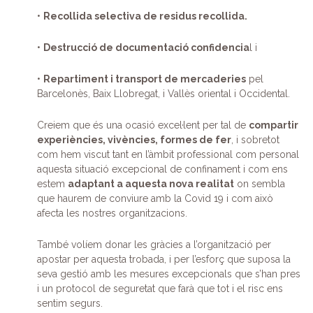
•
Recollida selectiva de residus recollida.
•
Destrucció de documentació confidencia
l i
•
Repartiment i transport de mercaderies
pel
Barcelonès, Baix Llobregat, i Vallès oriental i Occidental.
Creiem que és una ocasió excel·lent per tal de
compartir
experiències, vivències, formes de fer
, i sobretot
com hem viscut tant en l’àmbit professional com personal
aquesta situació excepcional de confinament i com ens
estem
adaptant a aquesta nova realitat
on sembla
que haurem de conviure amb la Covid 19 i com això
afecta les nostres organitzacions.
També volíem donar les gràcies a l’organització per
apostar per aquesta trobada, i per l’esforç que suposa la
seva gestió amb les mesures excepcionals que s’han pres
i un protocol de seguretat que farà que tot i el risc ens
sentim segurs.