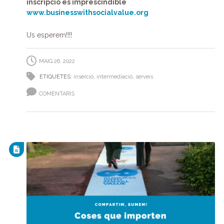
inscripció és imprescindible
www.businesswithsocialvalue.org
Us esperem!!!!
MAIG 26, 2022
ETIQUETES:
inserció
,
intermediació
,
serveis
COMENTARIS