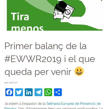
Primer balanç de la
#EWWR2019 i el que
queda per venir
per
admin
F
T
Li
T
W
C
a
w
n
el
h
o
Ja estem a l’equador de la
Setmana Europea de Prevenció de
c
itt
k
e
at
m
Residus
. Des d’Andròmines fem una valoració molt positiva. La