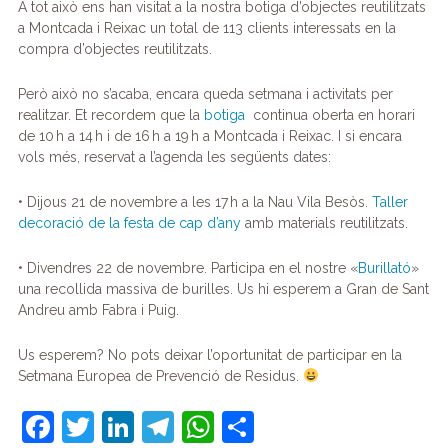
A tot això ens han visitat a la nostra botiga d’objectes reutilitzats
a Montcada i Reixac un total de 113 clients interessats en la
compra d’objectes reutilitzats.
Però això no s’acaba, encara queda setmana i activitats per
realitzar. Et recordem que la
botiga
continua oberta en horari
de 10 h a 14 h i de 16 h a 19 h a Montcada i Reixac. I si encara
vols més, reservat a l’agenda les següents dates:
• Dijous 21 de novembre a les 17 h a la Nau Vila Besòs.
Taller
decoració de la festa de cap d’any
amb materials reutilitzats.
• Divendres 22 de novembre. Participa en el nostre «
Burillató
»
una recollida massiva de burilles. Us hi esperem a Gran de Sant
Andreu amb Fabra i Puig.
Us esperem? No pots deixar l’oportunitat de participar en la
Setmana Europea de Prevenció de Residus.
F
T
Li
T
W
C