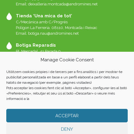
Email: deixalleria.montcada@andromines.net
Tienda ‘Una mica de tot’
C/Mecànica amb C/Progrés
Polígon La Ferreria. 08110, Montcada i Reixac
Email: botiga.nau@andromines.net
Botiga Reparadís
Pl. Mercadal, 41 Parada 9
Galeries del Mercat de Sant Andreu. 08030 Barcelona
Manage Cookie Consent
Whatssap 639-520-060
Email:
reparadis@andromines.net
Utilitzem cookies pròpies i de tercers per a fins analítics i per mostrar-te
Botiga Una Mica de tot Sant Andreu
publicitat personalitzada en base a un perfil elaborat a partir dels teus
hàbits de navegació (per exemple, pàgines visitades)
Pl. Mercadal, 41 Parada 8
Pots acceptar les cookies fent clic al botó «Acceptar», configurar-les al botó
Galeries del Mercat de Sant Andreu. 08030 Barcelona
«Preferències», rebutjar el seu ús al botó «Descartar» o veure més
informació a la
ACCEPTAR
Andròmines 2023 |
AVISO LEGAL
|
POLÍTICA DE PRIVACIDAD
|
COOKIES
| Fotos: Albert San Andrés i Oriol L. Rubio. Home: Luis
Álvarez Marra.
DENY