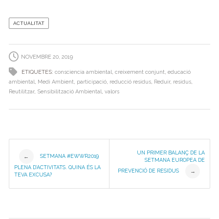
a
w
n
el
h
o
c
itt
k
e
at
m
ACTUALITAT
e
er
e
gr
s
p
b
dI
a
A
ar
NOVEMBRE 20, 2019
o
n
m
p
te
ETIQUETES:
consciencia ambiental
,
creixement conjunt
,
educació
o
p
ix
ambiental
,
Medi Ambient
,
participació
,
reducció residus
,
Reduir
,
residus
,
Reutilitzar
,
Sensibilització Ambiental
,
valors
k
Post
UN PRIMER BALANÇ DE LA
SETMANA #EWWR2019
←
SETMANA EUROPEA DE
PLENA D’ACTIVITATS. QUINA ÉS LA
PREVENCIÓ DE RESIDUS
→
navigation
TEVA EXCUSA?