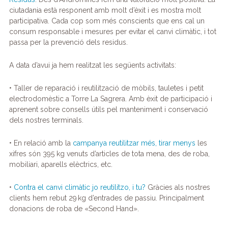
e
er
e
gr
s
p
ciutadania està responent amb molt d’èxit i es mostra molt
participativa. Cada cop som més conscients que ens cal un
b
dI
a
A
ar
consum responsable i mesures per evitar el canvi climàtic, i tot
o
n
m
p
te
passa per la prevenció dels residus.
o
p
ix
A data d’avui ja hem realitzat les següents activitats:
k
• Taller de reparació i reutilització de mòbils, tauletes i petit
electrodomèstic a Torre La Sagrera. Amb èxit de participació i
aprenent sobre consells útils pel manteniment i conservació
dels nostres terminals.
• En relació amb la
campanya reutilitzar més, tirar menys
les
xifres són 395 kg venuts d’articles de tota mena, des de roba,
mobiliari, aparells elèctrics, etc.
•
Contra el canvi climàtic jo reutilitzo, i tu?
Gràcies als nostres
clients hem rebut 29 kg d’entrades de passiu. Principalment
donacions de roba de «Second Hand».