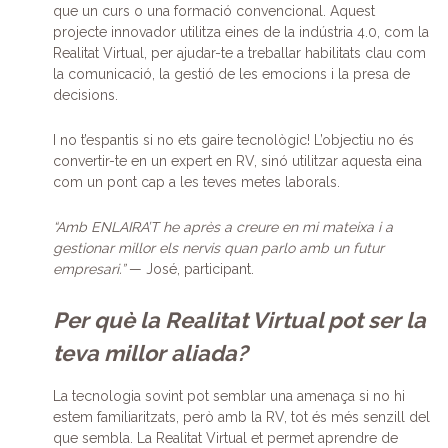
que un curs o una formació convencional. Aquest
projecte innovador utilitza eines de la indústria 4.0, com la
Realitat Virtual, per ajudar-te a treballar habilitats clau com
la comunicació, la gestió de les emocions i la presa de
decisions.
I no t’espantis si no ets gaire tecnològic! L’objectiu no és
convertir-te en un expert en RV, sinó utilitzar aquesta eina
com un pont cap a les teves metes laborals.
“Amb ENLAIRA’T he après a creure en mi mateixa i a
gestionar millor els nervis quan parlo amb un futur
empresari.”
— José, participant.
Per què la Realitat Virtual pot ser la
teva millor aliada?
La tecnologia sovint pot semblar una amenaça si no hi
estem familiaritzats, però amb la RV, tot és més senzill del
que sembla. La Realitat Virtual et permet aprendre de