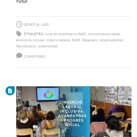
futur.
GENER 30, 2026
ETIQUETES:
cicle de reutilització RAEE
,
consumresponsable
,
economia circular
,
insercio laboral
,
RAEE
,
Reparadís
,
responsabilitat
,
Reutilització
,
sostenibilitat
COMENTARIS