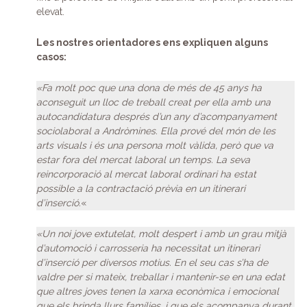
elevat.
Les nostres orientadores ens expliquen alguns
casos:
«Fa molt poc que una dona de més de 45 anys ha
aconseguit un lloc de treball creat per ella amb una
autocandidatura després d’un any d’acompanyament
sociolaboral a Andròmines. Ella prové del món de les
arts visuals i és una persona molt vàlida, però que va
estar fora del mercat laboral un temps. La seva
reincorporació al mercat laboral ordinari ha estat
possible a la contractació prèvia en un itinerari
d’inserció.
«
«Un noi jove extutelat, molt despert i amb un grau mitjà
d’automoció i carrosseria ha necessitat un itinerari
d’inserció per diversos motius. En el seu cas s’ha de
valdre per si mateix, treballar i mantenir-se en una edat
que altres joves tenen la xarxa econòmica i emocional
que els brinda llurs famílies, i que els acompanya durant