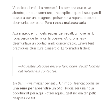
Va deixar el mòbil a recepció. La persona que el va
atendre, amb un somriure, li va explicar que el seu aparell
passaria per una diagnosi, potser seria reparat o potser
desmuntat per parts. Però
res es malbarataria
.
Allà mateix, en un dels espais de treball, un jove, amb
roba verda de feina on hi posava «Andròmines»,
desmuntava un portàtil amb concentració. Estava fent
pràctiques d’un curs d’inserció. El formador li deia:
—Aquestes plaques encara funcionen. Veus? Només
cal netejar els contactes.
En Sammi
va marxar pensatiu. Un mòbil trencat podia ser
una eina per aprendre un ofici
. Podia ser una nova
oportunitat per algú. Potser aquell gest no era tan petit,
després de tot.