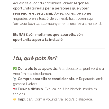
Aquest és el cor d’Andròmines:
crear segones
oportunitats reals per a persones que volen
reprendre el seu camí.
Joves, dones, persones
migrades o en situació de vulnerabilitat troben aquí
formació tècnica, acompanyament i una feina amb sentit.
Els RAEE són molt més que aparells: són
oportunitats per a la inclusió.
I tu, què pots fer?
Dona els teus aparells.
A la deixalleria, punt verd o a
Andròmines directament.
Compra aparells recondicionats.
A Reparadís, amb
garantia i valors.
Fes-ne difusió.
Explica-ho. Una història inspira mil
accions.
Implica’t.
Com a voluntari/a, soci/a o aliat/ada.