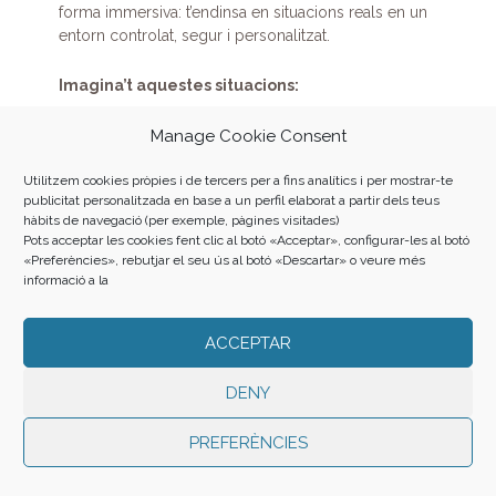
forma immersiva: t’endinsa en situacions reals en un
entorn controlat, segur i personalitzat.
Imagina’t aquestes situacions:
Estàs en una entrevista laboral i practiques com
Manage Cookie Consent
respondre preguntes difícils.
Gestionar conflictes en un equip de treball virtual,
Utilitzem cookies pròpies i de tercers per a fins analítics i per mostrar-te
publicitat personalitzada en base a un perfil elaborat a partir dels teus
sense el risc de «fallar».
hàbits de navegació (per exemple, pàgines visitades)
Millorar les teves habilitats de comunicació davant d’un
Pots acceptar les cookies fent clic al botó «Acceptar», configurar-les al botó
grup, com si estiguessis en una reunió.
«Preferències», rebutjar el seu ús al botó «Descartar» o veure més
informació a la
Amb cada sessió, guanyes confiança i eines per afrontar
aquestes mateixes situacions en la vida real.
ACCEPTAR
Qui pot participar en ENLAIRA’T?
DENY
ENLAIRA’T està pensat per a persones que senten que han
PREFERÈNCIES
quedat fora del món digital i del mercat laboral, però que
tenen ganes de lluitar pel seu futur. Si tens dubtes sobre si