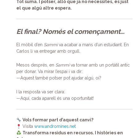
Tot suma. I potser, allò que ja no necessites, és just
el que algú altre espera.
El final? Només el començament…
El mòbil d’en
Sammi
va acabar a mans d’un estudiant. En
Carlos li va entregar amb orgull.
Mesos després, en
Sammi
va tornar amb un portàtil antic
per donar. Va mirar l’espai i va dir:
—Aquest també potser pot ajudar algú, oi?
I la resposta va ser clara:
—Aquí, cada aparell és una oportunitat!
Vols formar part d’aquest canvi?
Visita
www.andromines.net
Transforma residus en recursos. I històries en