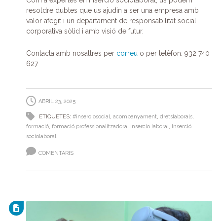
resoldre dubtes que us ajudin a ser una empresa amb
valor afegit i un departament de responsabilitat social
corporativa sòlid i amb visió de futur.
Contacta amb nosaltres per
correu
o per telèfon: 932 740
627
ABRIL 23, 2025
ETIQUETES:
#inserciosocial
,
acompanyament
,
dretslaborals
,
formació
,
formació professionalitzadora
,
insercio laboral
,
Inserció
sociolaboral
COMENTARIS