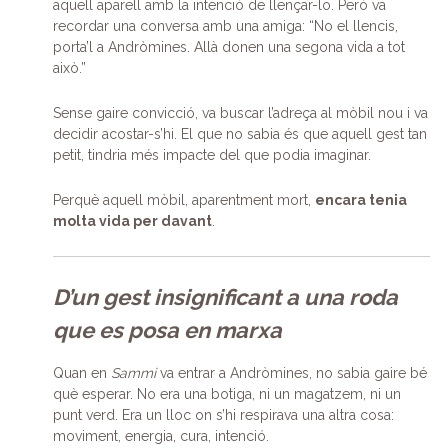
aquell aparell amb la intenció de llençar-lo. Però va
recordar una conversa amb una amiga: “No el llencis,
porta’l a Andròmines. Allà donen una segona vida a tot
això.”
Sense gaire convicció, va buscar l’adreça al mòbil nou i va
decidir acostar-s’hi. El que no sabia és que aquell gest tan
petit, tindria més impacte del que podia imaginar.
Perquè aquell mòbil, aparentment mort,
encara tenia
molta vida per davant
.
D’un gest insignificant a una roda
que es posa en marxa
Quan en
Sammi
va entrar a Andròmines, no sabia gaire bé
què esperar. No era una botiga, ni un magatzem, ni un
punt verd. Era un lloc on s’hi respirava una altra cosa:
moviment, energia, cura, intenció.