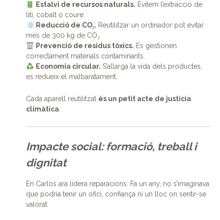
Estalvi de recursos naturals.
Evitem l’extracció de
liti, cobalt o coure.
Reducció de CO₂.
Reutilitzar un ordinador pot evitar
més de 300 kg de CO₂.
Prevenció de residus tòxics.
Es gestionen
correctament materials contaminants.
Economia circular.
S’allarga la vida dels productes,
es redueix el malbaratament.
Cada aparell reutilitzat
és un petit acte de justícia
climàtica
.
Impacte social: formació, treball i
dignitat
En Carlos ara lidera reparacions. Fa un any, no s’imaginava
que podria tenir un ofici, confiança ni un lloc on sentir-se
valorat.