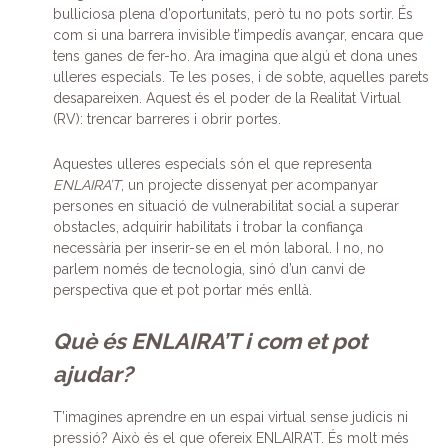
bulliciosa plena d’oportunitats, però tu no pots sortir. És
com si una barrera invisible t’impedís avançar, encara que
tens ganes de fer-ho. Ara imagina que algú et dona unes
ulleres especials. Te les poses, i de sobte, aquelles parets
desapareixen. Aquest és el poder de la Realitat Virtual
(RV): trencar barreres i obrir portes.
Aquestes ulleres especials són el que representa
ENLAIRA’T
, un projecte dissenyat per acompanyar
persones en situació de vulnerabilitat social a superar
obstacles, adquirir habilitats i trobar la confiança
necessària per inserir-se en el món laboral. I no, no
parlem només de tecnologia, sinó d’un canvi de
perspectiva que et pot portar més enllà.
Què és ENLAIRA’T i com et pot
ajudar?
T’imagines aprendre en un espai virtual sense judicis ni
pressió? Això és el que ofereix ENLAIRA’T. És molt més