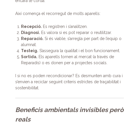
encara té corda.
Així comença el recorregut de molts aparells:
Recepció.
Es registren i s’analitzen.
Diagnosi.
Es valora si es pot reparar o reutilitzar.
Reparació.
Si és viable, s’arregla per part de l’equip o
alumnat.
Testeig.
S’assegura la qualitat i el bon funcionament.
Sortida.
Els aparells tornen al mercat (a través de
Reparadís) o es donen per a projectes socials.
I si no es poden recondicionar? Es desmunten amb cura i
s’envien a reciclar seguint criteris estrictes de traçabilitat i
sostenibilitat.
Beneficis ambientals invisibles però
reals