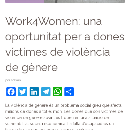
Work4Women: una
oportunitat per a dones
víctimes de violència
de gènere
per
admin
F
T
Li
T
W
C
a
w
n
el
h
o
La violència de gènere és un problema social greu que afecta
c
itt
k
e
at
m
milions de dones a tot el món. Les dones que són víctimes de
e
er
e
gr
s
p
violència de gènere sovint es troben en una situació de
vulnerabilitat social i econòmica. La falta d’ocupació és un
b
dI
a
A
ar
factor de risc que pot agreujar aquesta situació.