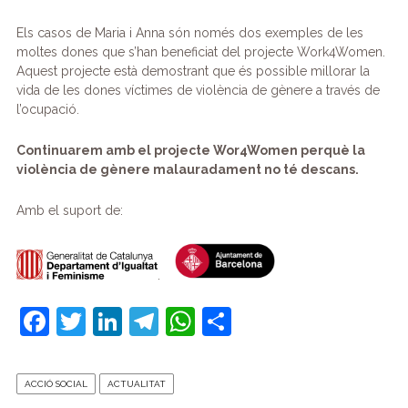
Els casos de Maria i Anna són només dos exemples de les
moltes dones que s’han beneficiat del projecte Work4Women.
Aquest projecte està demostrant que és possible millorar la
vida de les dones víctimes de violència de gènere a través de
l’ocupació.
Continuarem amb el projecte Wor4Women perquè la
violència de gènere malauradament no té descans.
Amb el suport de:
.
F
T
Li
T
W
C
a
w
n
el
h
o
c
itt
k
e
at
m
ACCIÓ SOCIAL
ACTUALITAT