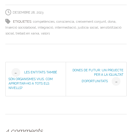
e
er
e
gr
s
p
b
dI
a
A
ar
DESEMBRE 28, 2023
o
n
m
p
te
ETIQUETES:
competències
,
consciencia
,
creixement conjunt
,
dona
,
o
p
ix
Inserció sociolaboral
,
integració
,
intermediació
,
justicia social
,
sensibilització
social
,
treball en xarxa
,
valors
k
Post
DONES DE FUTUR: UN PROJECTE
LES ENTITATS TAMBÉ
←
PER A LA IGUALTAT
SÓN ORGANISMES VIUS. COM
D’OPORTUNITATS
→
navigation
APROFITAR-HO A TOTS ELS
NIVELLS?
4 comments