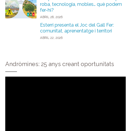
roba, tecnologia, mobles… què podem
fer-hi?
ABRIL 28, 2026
Esterri presenta el Joc del Gall Fer:
comunitat, aprenentatge i territori
ABRIL 22, 2026
Andròmines: 25 anys creant oportunitats