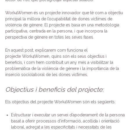
o
n
m
p
te
Work4Women és un projecte innovador que té com a objectiu
o
p
ix
principal la millora de l’ocupabilitat de dones víctimes de
k
violència de gènere. El projecte es basa en una metodologia
participativa, centrada en la persona, i que incorpora la
perspectiva de gènere en totes les seves fases.
En aquest post, explicarem com funciona el
projecte Work4Women, quins són els seus objectius i
beneficis, i com hem contribuït un any més a visibilitzar la
problemàtica de la violència de gènere i la importància de la
inserció sociolaboral de les dones víctimes.
Objectius i beneficis del projecte:
Els objectius del projecte Work4Women són els següents:
Estructurar i executar un servei d’apoderament de la persona
basat a oferir processos d’informació, acollida i orientació
laboral, adreçat a les especificitats i necessitats de les