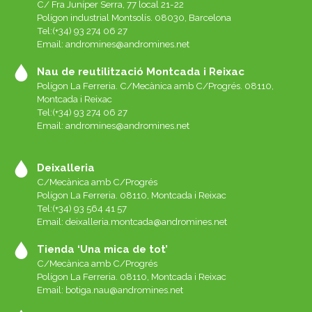
C/ Fra Juníper Serra, 77 local 21-22
Polígon industrial Montsolís. 08030, Barcelona
Tel:(+34) 93 274 06 27
Email:
andromines@andromines.net
Nau de reutilització Montcada i Reixac
Polígon La Ferreria. C/Mecànica amb C/Progrés. 08110,
Montcada i Reixac
Tel:(+34) 93 274 06 27
Email:
andromines@andromines.net
Deixalleria
C/Mecànica amb C/Progrés
Polígon La Ferreria. 08110, Montcada i Reixac
Tel:(+34) 93 564 41 57
Email: deixalleria.montcada@andromines.net
Tienda ‘Una mica de tot’
C/Mecànica amb C/Progrés
Polígon La Ferreria. 08110, Montcada i Reixac
Email: botiga.nau@andromines.net