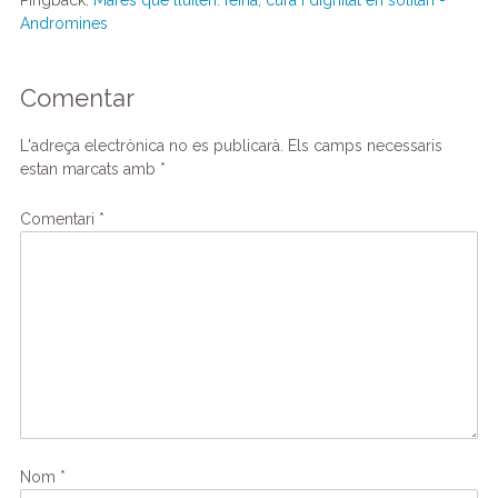
Pingback:
Mares que lluiten: feina, cura i dignitat en solitari -
Andromines
Comentar
L'adreça electrònica no es publicarà.
Els camps necessaris
estan marcats amb
*
Comentari
*
Nom
*