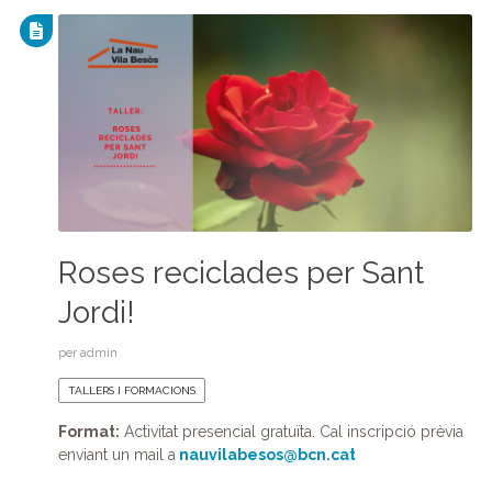
Roses reciclades per Sant
Jordi!
per
admin
TALLERS I FORMACIONS
Format:
Activitat presencial gratuïta. Cal inscripció prèvia
enviant un mail a
nauvilabesos@bcn.cat