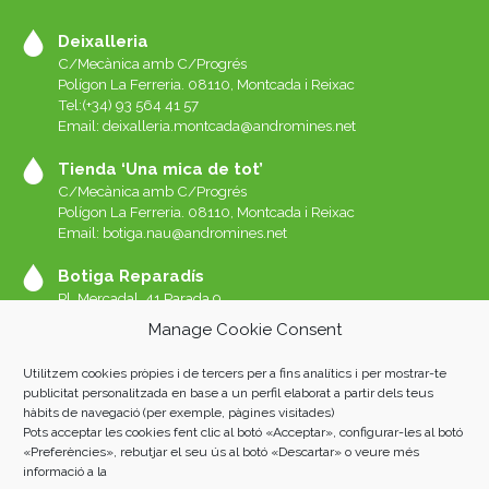
Deixalleria
C/Mecànica amb C/Progrés
Polígon La Ferreria. 08110, Montcada i Reixac
Tel:(+34) 93 564 41 57
Email: deixalleria.montcada@andromines.net
Tienda ‘Una mica de tot’
C/Mecànica amb C/Progrés
Polígon La Ferreria. 08110, Montcada i Reixac
Email: botiga.nau@andromines.net
Botiga Reparadís
Pl. Mercadal, 41 Parada 9
Galeries del Mercat de Sant Andreu. 08030 Barcelona
Manage Cookie Consent
Whatssap 639-520-060
Email:
reparadis@andromines.net
Utilitzem cookies pròpies i de tercers per a fins analítics i per mostrar-te
Botiga Una Mica de tot Sant Andreu
publicitat personalitzada en base a un perfil elaborat a partir dels teus
hàbits de navegació (per exemple, pàgines visitades)
Pl. Mercadal, 41 Parada 8
Pots acceptar les cookies fent clic al botó «Acceptar», configurar-les al botó
Galeries del Mercat de Sant Andreu. 08030 Barcelona
«Preferències», rebutjar el seu ús al botó «Descartar» o veure més
informació a la