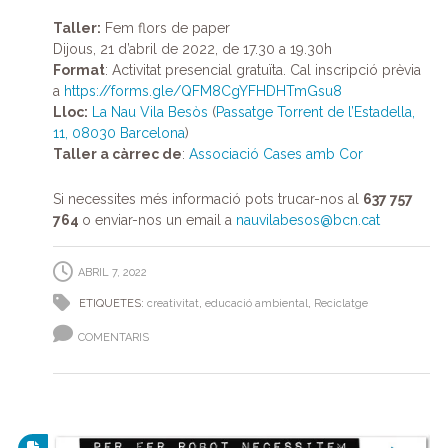
Taller:
Fem flors de paper
Dijous, 21 d’abril de 2022, de 17.30 a 19.30h
Format
: Activitat presencial gratuïta. Cal inscripció prèvia
a
https://forms.gle/QFM8CgYFHDHTmGsu8
Lloc:
La Nau Vila Besòs
(
Passatge Torrent de l’Estadella,
11, 08030 Barcelona
)
Taller a càrrec de
:
Associació Cases amb Cor
Si necessites més informació pots trucar-nos al
637 757
764
o enviar-nos un email a
nauvilabesos@bcn.cat
ABRIL 7, 2022
ETIQUETES:
creativitat
,
educació ambiental
,
Reciclatge
COMENTARIS