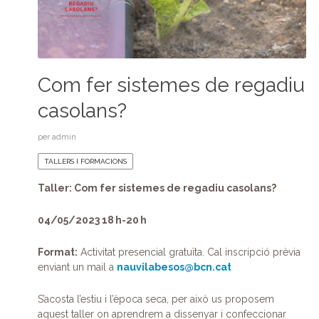
Com fer sistemes de regadiu
casolans?
per
admin
TALLERS I FORMACIONS
Taller: Com fer sistemes de regadiu casolans?
04/05/2023 18 h-20 h
Format:
Activitat presencial gratuïta. Cal inscripció prèvia
enviant un mail a
nauvilabesos@bcn.cat
S’acosta l’estiu i l’època seca, per això us proposem
aquest taller on aprendrem a dissenyar i confeccionar