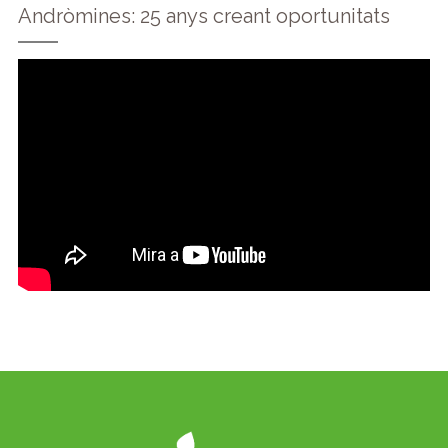
Andròmines: 25 anys creant oportunitats