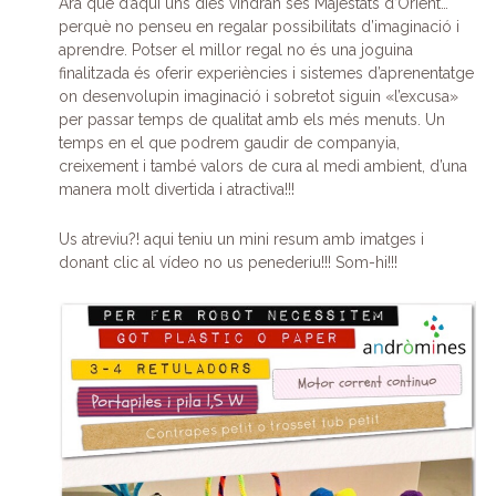
Ara que d’aquí uns dies vindran ses Majestats d’Orient…
perquè no penseu en regalar possibilitats d’imaginació i
aprendre. Potser el millor regal no és una joguina
finalitzada és oferir experiències i sistemes d’aprenentatge
on desenvolupin imaginació i sobretot siguin «l’excusa»
per passar temps de qualitat amb els més menuts. Un
temps en el que podrem gaudir de companyia,
creixement i també valors de cura al medi ambient, d’una
manera molt divertida i atractiva!!!
Us atreviu?! aqui teniu un mini resum amb imatges i
donant clic al vídeo no us penederiu!!! Som-hi!!!