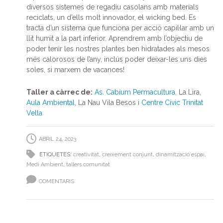
diversos sistemes de regadiu casolans amb materials
reciclats, un d’ells molt innovador, el wicking bed. Es
tracta d’un sistema que funciona per acció capil·lar amb un
llit humit a la part inferior. Aprendrem amb l’objectiu de
poder tenir les nostres plantes ben hidratades als mesos
més calorosos de l’any, inclús poder deixar-les uns dies
soles, si marxem de vacances!
Taller a càrrec de:
As. Cabium Permacultura
, La Lira,
Aula Ambiental
, La Nau Vila Besos i
Centre Cívic Trinitat
Vella
ABRIL 24, 2023
ETIQUETES:
creativitat
,
creixement conjunt
,
dinamització espai
,
Medi Ambient
,
tallers comunitat
COMENTARIS