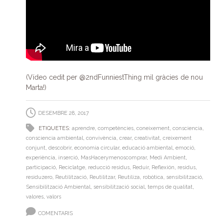
(Vídeo cedit per @2ndFunniestThing mil gràcies de nou
Marta!)
DESEMBRE 28, 2017
ETIQUETES:
aprendre
,
competències
,
coneixement
,
consciencia
,
consciencia ambiental
,
convivència
,
crear
,
creativitat
,
creixement
conjunt
,
descobrir
,
economia circular
,
educació ambiental
,
emoció
,
experiència
,
inserció
,
MasHacerymenoscomprar
,
Medi Ambient
,
participació
,
Reciclatge
,
reducció residus
,
Reduir
,
Reflexión
,
residus
,
residuzero
,
Reutilització
,
Reutilitzar
,
Reutiliza
,
robòtica
,
sensibilització
,
Sensibilització Ambiental
,
sensibilització social
,
temps de qualitat
,
valores
,
valors
COMENTARIS