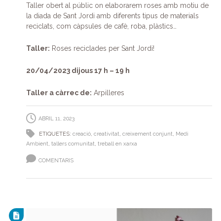
Taller obert al públic on elaborarem roses amb motiu de
la diada de Sant Jordi amb diferents tipus de materials
reciclats, com càpsules de cafè, roba, plàstics…
Taller:
Roses reciclades per Sant Jordi!
20/04/2023 dijous 17 h – 19 h
Taller a càrrec de:
Arpilleres
ABRIL 11, 2023
ETIQUETES:
creació
,
creativitat
,
creixement conjunt
,
Medi
Ambient
,
tallers comunitat
,
treball en xarxa
COMENTARIS