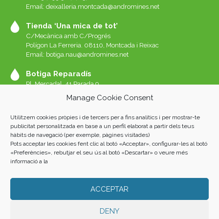
Email: deixalleria.montcada@andromines.net
Tienda ‘Una mica de tot’
C/Mecànica amb C/Progrés
Polígon La Ferreria. 08110, Montcada i Reixac
Email: botiga.nau@andromines.net
Botiga Reparadís
Pl. Mercadal, 41 Parada 9
Galeries del Mercat de Sant Andreu. 08030 Barcelona
Manage Cookie Consent
Whatssap 639-520-060
Email:
reparadis@andromines.net
Utilitzem cookies pròpies i de tercers per a fins analítics i per mostrar-te
Botiga Una Mica de tot Sant Andreu
publicitat personalitzada en base a un perfil elaborat a partir dels teus
hàbits de navegació (per exemple, pàgines visitades)
Pl. Mercadal, 41 Parada 8
Pots acceptar les cookies fent clic al botó «Acceptar», configurar-les al botó
Galeries del Mercat de Sant Andreu. 08030 Barcelona
«Preferències», rebutjar el seu ús al botó «Descartar» o veure més
informació a la
ACCEPTAR
Andròmines 2023 |
AVISO LEGAL
|
POLÍTICA DE PRIVACIDAD
|
COOKIES
| Fotos: Albert San Andrés i Oriol L. Rubio. Home: Luis
Álvarez Marra.
DENY