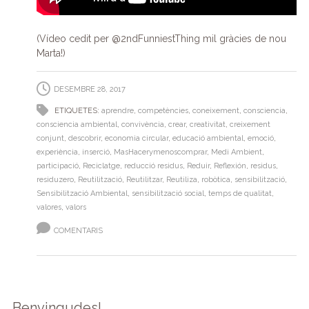
(Vídeo cedit per @2ndFunniestThing mil gràcies de nou
Marta!)
DESEMBRE 28, 2017
ETIQUETES:
aprendre
,
competències
,
coneixement
,
consciencia
,
consciencia ambiental
,
convivència
,
crear
,
creativitat
,
creixement
conjunt
,
descobrir
,
economia circular
,
educació ambiental
,
emoció
,
experiència
,
inserció
,
MasHacerymenoscomprar
,
Medi Ambient
,
participació
,
Reciclatge
,
reducció residus
,
Reduir
,
Reflexión
,
residus
,
residuzero
,
Reutilització
,
Reutilitzar
,
Reutiliza
,
robòtica
,
sensibilització
,
Sensibilització Ambiental
,
sensibilització social
,
temps de qualitat
,
valores
,
valors
COMENTARIS
Benvingudes!