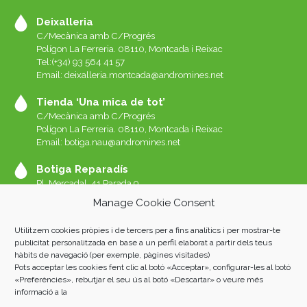
Deixalleria
C/Mecànica amb C/Progrés
Polígon La Ferreria. 08110, Montcada i Reixac
Tel:(+34) 93 564 41 57
Email: deixalleria.montcada@andromines.net
Tienda ‘Una mica de tot’
C/Mecànica amb C/Progrés
Polígon La Ferreria. 08110, Montcada i Reixac
Email: botiga.nau@andromines.net
Botiga Reparadís
Pl. Mercadal, 41 Parada 9
Galeries del Mercat de Sant Andreu. 08030 Barcelona
Manage Cookie Consent
Whatssap 639-520-060
Email:
reparadis@andromines.net
Utilitzem cookies pròpies i de tercers per a fins analítics i per mostrar-te
Botiga Una Mica de tot Sant Andreu
publicitat personalitzada en base a un perfil elaborat a partir dels teus
hàbits de navegació (per exemple, pàgines visitades)
Pl. Mercadal, 41 Parada 8
Pots acceptar les cookies fent clic al botó «Acceptar», configurar-les al botó
Galeries del Mercat de Sant Andreu. 08030 Barcelona
«Preferències», rebutjar el seu ús al botó «Descartar» o veure més
informació a la