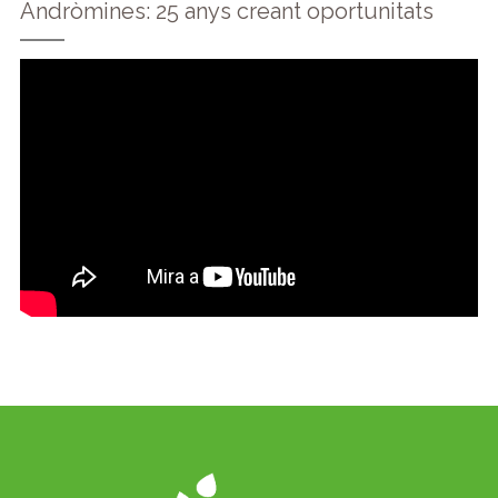
Andròmines: 25 anys creant oportunitats