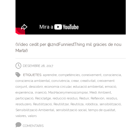
(Vídeo cedit per @2ndFunniestThing mil gràcies de nou
Marta!)
DESEMBRE 28, 2017
ETIQUETES:
aprendre
,
competències
,
coneixement
,
consciencia
,
consciencia ambiental
,
convivència
,
crear
,
creativitat
,
creixement
conjunt
,
descobrir
,
economia circular
,
educació ambiental
,
emoció
,
experiència
,
inserció
,
MasHacerymenoscomprar
,
Medi Ambient
,
participació
,
Reciclatge
,
reducció residus
,
Reduir
,
Reflexión
,
residus
,
residuzero
,
Reutilització
,
Reutilitzar
,
Reutiliza
,
robòtica
,
sensibilització
,
Sensibilització Ambiental
,
sensibilització social
,
temps de qualitat
,
valores
,
valors
COMENTARIS