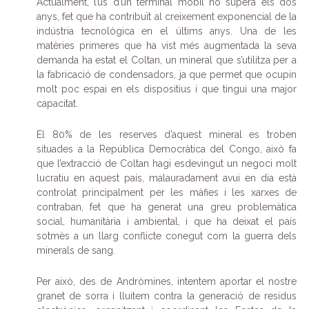
Actualment, l’ús d’un terminal mòbil no supera els dos
anys, fet que ha contribuït al creixement exponencial de la
indústria tecnològica en el últims anys. Una de les
matèries primeres que ha vist més augmentada la seva
demanda ha estat el Coltan, un mineral que s’utilitza per a
la fabricació de condensadors, ja que permet que ocupin
molt poc espai en els dispositius i que tingui una major
capacitat.
El 80% de les reserves d’aquest mineral es troben
situades a la República Democràtica del Congo, això fa
que l’extracció de Coltan hagi esdevingut un negoci molt
lucratiu en aquest país, malauradament avui en dia està
controlat principalment per les màfies i les xarxes de
contraban, fet que ha generat una greu problemàtica
social, humanitària i ambiental, i que ha deixat el país
sotmès a un llarg conflicte conegut com la guerra dels
minerals de sang.
Per això, des de Andròmines, intentem aportar el nostre
granet de sorra i lluitem contra la generació de residus