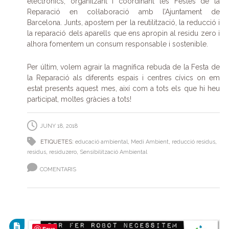
electrònics, organitzant i coordinant les Festes de la
Reparació en col·laboració amb l’Ajuntament de
Barcelona. Junts, apostem per la reutilització, la reducció i
la reparació dels aparells que ens apropin al residu zero i
alhora fomentem un consum responsable i sostenible.
Per últim, volem agrair la magnífica rebuda de la Festa de
la Reparació als diferents espais i centres cívics on em
estat presents aquest mes, així com a tots els que hi heu
participat, moltes gràcies a tots!
JUNY 18, 2018
ETIQUETES:
educació ambiental
,
Medi Ambient
,
reducció residus
,
residus
,
residuzero
,
Sensibilització Ambiental
COMENTARIS
Save