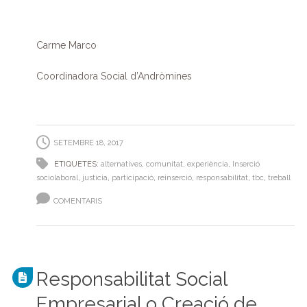
Carme Marco
Coordinadora Social d’Andròmines
SETEMBRE 18, 2017
ETIQUETES:
alternatives
,
comunitat
,
experiència
,
Inserció
sociolaboral
,
justícia
,
participació
,
reinserció
,
responsabilitat
,
tbc
,
treball
COMENTARIS
Responsabilitat Social
Empresarial o Creació de