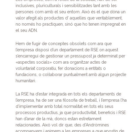
inclusives, pluriculturals i sensibilitzades tant amb les
persones com amb el seu entorn. Això és el que dóna un
valor afegit als productes d’ aquelles que veritablement,
no només ho practiquen, sinó que ho tenen impregnat en
el seu ADN.
Hem de fugir de conceptes obsolets com ara que
l’empresa disposi d’un departament de RSE on aquest
s’encarregui de gestionar un pressupost ja determinat per
«aspectes socials» com ara organitzar actes de
voluntariat corporatiu, fer donacions a entitats o
fundacions, o col·laborar puntualment amb algun projecte
humanitari.
La RSE ha d’estar integrada en tots els departaments de
l’empresa, ha de ser una filosofia de treball, i l’empresa l’ha
d’implementar amb total normalitat en tots els seus
processos productius, ja que productivitat, beneficis i RSE
han d’anar de la mà, doncs estan estretament
relacionades. Això vol dir que, des d’Andròmines
acompanyem i animem a les empreses a que apostin de