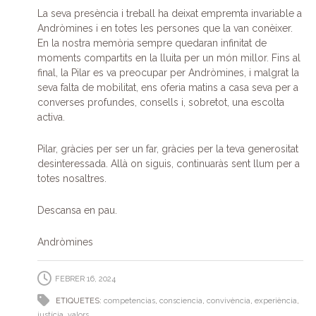
La seva presència i treball ha deixat empremta invariable a
Andròmines i en totes les persones que la van conèixer.
En la nostra memòria sempre quedaran infinitat de
moments compartits en la lluita per un món millor. Fins al
final, la Pilar es va preocupar per Andròmines, i malgrat la
seva falta de mobilitat, ens oferia matins a casa seva per a
converses profundes, consells i, sobretot, una escolta
activa.
Pilar, gràcies per ser un far, gràcies per la teva generositat
desinteressada. Allà on siguis, continuaràs sent llum per a
totes nosaltres.
Descansa en pau.
Andròmines
FEBRER 16, 2024
ETIQUETES:
competencias
,
consciencia
,
convivència
,
experiència
,
justícia
,
valors