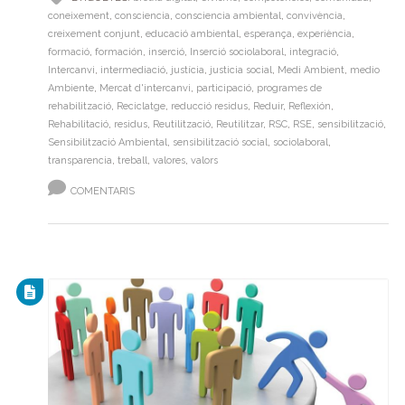
coneixement
,
consciencia
,
consciencia ambiental
,
convivència
,
creixement conjunt
,
educació ambiental
,
esperança
,
experiència
,
formació
,
formación
,
inserció
,
Inserció sociolaboral
,
integració
,
Intercanvi
,
intermediació
,
justícia
,
justicia social
,
Medi Ambient
,
medio
Ambiente
,
Mercat d'intercanvi
,
participació
,
programes de
rehabilització
,
Reciclatge
,
reducció residus
,
Reduir
,
Reflexión
,
Rehabilitació
,
residus
,
Reutilització
,
Reutilitzar
,
RSC
,
RSE
,
sensibilització
,
Sensibilització Ambiental
,
sensibilització social
,
sociolaboral
,
transparencia
,
treball
,
valores
,
valors
COMENTARIS