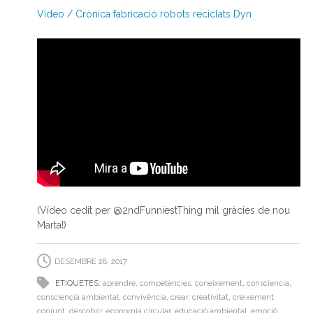
Vídeo / Crònica fabricació robots reciclats Dyn
(Vídeo cedit per @2ndFunniestThing mil gràcies de nou
Marta!)
DESEMBRE 28, 2017
ETIQUETES:
aprendre
,
competències
,
coneixement
,
consciencia
,
consciencia ambiental
,
convivència
,
crear
,
creativitat
,
creixement
conjunt
,
descobrir
,
economia circular
,
educació ambiental
,
emoció
,