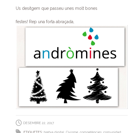
Us desitgem que passeu unes molt bones
festes! Rep una forta abraçada,
DESEMBRE 22, 2017
ETIQUETES:
bretxa digital
,
Civisme
,
competències
,
comunidad
,