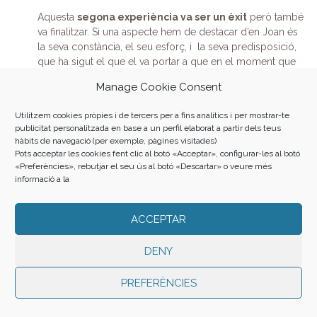
Aquesta
segona experiència va ser un èxit
però també
va finalitzar. Si una aspecte hem de destacar d’en Joan és
la seva constància, el seu esforç, i la seva predisposició,
que ha sigut el que el va portar a que en el moment que
en l’empresa van tenir un lloc estable el primer candidat
Manage Cookie Consent
va ser ell.
Utilitzem cookies pròpies i de tercers per a fins analítics i per mostrar-te
Això va ser a l’any 2015, fa ja més de 2 anys,
ara en Joan
publicitat personalitzada en base a un perfil elaborat a partir dels teus
té un contracte Indefinit, s’ha integrat
hàbits de navegació (per exemple, pàgines visitades)
perfectament en l’equip de treball
del magatzem i a
Pots acceptar les cookies fent clic al botó «Acceptar», configurar-les al botó
«Preferències», rebutjar el seu ús al botó «Descartar» o veure més
l’empresa, fins i tot en absència de l’encarregat de
informació a la
magatzem ha realitzat tasques d’encarregat, gestionant i
coordinant un equip de treball
ACCEPTAR
En
el seguiment post inserció
que es realitza, la
valoració de l’empresa sempre era la mateixa «
en Joan
DENY
mai té un NO a la boca, és una persona amb una actitud
exemplar, sempre està predisposat a fer allò que se li
PREFERÈNCIES
demana, es flexible i té una molt bona relació amb
tothom»