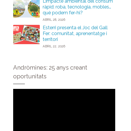
L’impacte ambiental del consum
ràpid: roba, tecnologia, mobles…
què podem fer-hi?
ABRIL 28, 2026
Esterri presenta el Joc del Gall
Fer: comunitat, aprenentatge i
territori
ABRIL 22, 2026
Andròmines: 25 anys creant
oportunitats