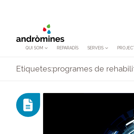
Skip
QUI SOM
REPARADÍS
SERVEIS
PROJEC
to
Etiquetes:programes de rehabili
content