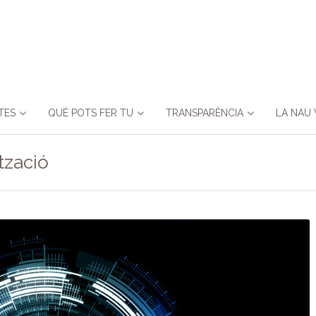
TES
QUÈ POTS FER TU
TRANSPARÈNCIA
LA NAU 
tzació