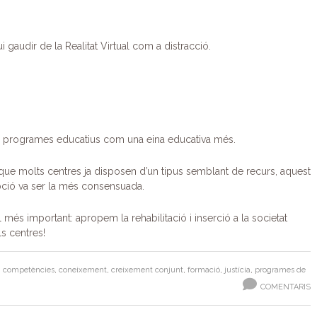
i gaudir de la Realitat Virtual com a distracció.
l als programes educatius com una eina educativa més.
 que molts centres ja disposen d’un tipus semblant de recurs, aquest
pció va ser la més consensuada.
l més important: apropem la rehabilitació i inserció a la societat
s centres!
,
competències
,
coneixement
,
creixement conjunt
,
formació
,
justícia
,
programes de
COMENTARIS