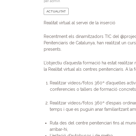
per
admin
ACTUALITAT
Realitat virtual al servei de la inserció
Recentment els dinamitzadors TIC del @projec
Penitenciaris de Catalunya, han realitzat un curs
presents.
L’objectiu d’aquesta formació ha estat realitzar
la Realitat virtual als centres penitenciaris. A l
Realitzar vídeos/fotos 360ª d’aquelles activi
conferencies o tallers de formació concrets, 
Realitzar vídeos/fotos 360ª d’espais ordinar
temps i que es puguin anar familiaritzant am
Ruta des del centre penitenciari fins al munic
arribar-hi,
L’estació d’autobusos i de metro.