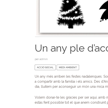
Un any ple d’acc
per
admin
ACCIÓ SOCIAL
MEDI AMBIENT
Un any més arriben les festes nadalenques. Som 
a compartir amb la família i els amics. Des d’A
dia, lluitem per aconseguir un món una mica més
Volem donar-te les gràcies per ser aquí, amb no
estàs fent possible tot el que anem construint 