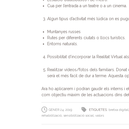
Cua per l’entrada a un teatre o a un cinema.
Algun tipus d’activitat més lúdica on es pugu
Muntanyes russes
Rutes per diferents ciutats o llocs turístics.
Entorns naturals.
Possibilitat d’incorporar la Realitat Virtua
Realitzar vídeos/fotos dels familiars. Donat
serà el més fàcil de dur a terme. Aquesta o
Ara ho aplicarem i podran gaudir els interns i e
com objectiu màxim de les actuacions dins del
GENER 24, 2019
ETIQUETES:
bretxa digital
rehabilització
,
sensibilització social
,
valors