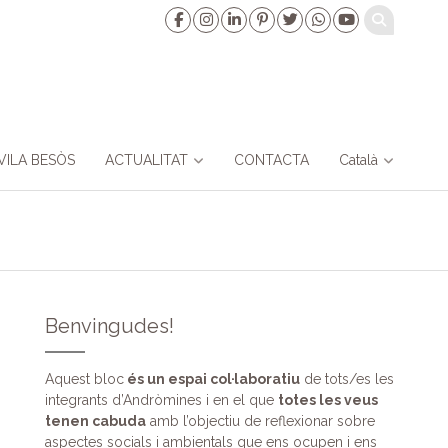
VILA BESÒS
ACTUALITAT
CONTACTA
Català
Benvingudes!
Aquest bloc
és un espai col·laboratiu
de tots/es les
integrants d’Andròmines i en el que
totes les veus
tenen cabuda
amb l’objectiu de reflexionar sobre
aspectes socials i ambientals que ens ocupen i ens